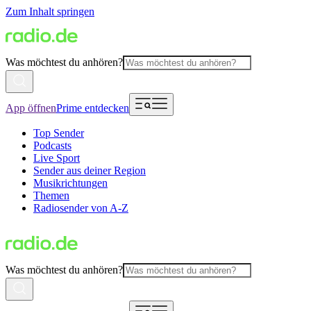
Zum Inhalt springen
Was möchtest du anhören?
App öffnen
Prime entdecken
Top Sender
Podcasts
Live Sport
Sender aus deiner Region
Musikrichtungen
Themen
Radiosender von A-Z
Was möchtest du anhören?