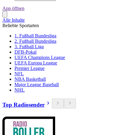
App öffnen
Alle Inhalte
Beliebte Sportarten
1. Fußball Bundesliga
2. Fußball Bundesliga
3. Fußball Liga
DFB-Pokal
UEFA Champions League
UEFA Europa League
Premier League
NFL
NBA Basketball
Major League Baseball
NHL
Top Radiosender