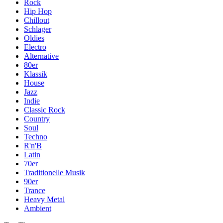
Rock
Hip Hop
Chillout
Schlager
Oldies
Electro
Alternative
80er
Klassik
House
Jazz
Indie
Classic Rock
Country
Soul
Techno
R'n'B
Latin
70er
Traditionelle Musik
90er
Trance
Heavy Metal
Ambient