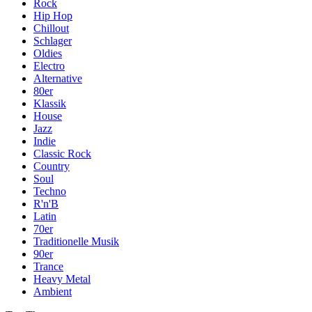
Rock
Hip Hop
Chillout
Schlager
Oldies
Electro
Alternative
80er
Klassik
House
Jazz
Indie
Classic Rock
Country
Soul
Techno
R'n'B
Latin
70er
Traditionelle Musik
90er
Trance
Heavy Metal
Ambient