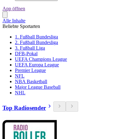
App öffnen
Alle Inhalte
Beliebte Sportarten
1. Fußball Bundesliga
2. Fußball Bundesliga
3. Fußball Liga
DFB-Pokal
UEFA Champions League
UEFA Europa League
Premier League
NFL
NBA Basketball
Major League Baseball
NHL
Top Radiosender