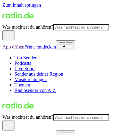
Zum Inhalt springen
Was möchtest du anhören?
App öffnen
Prime entdecken
Top Sender
Podcasts
Live Sport
Sender aus deiner Region
Musikrichtungen
Themen
Radiosender von A-Z
Was möchtest du anhören?