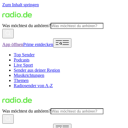
Zum Inhalt springen
Was möchtest du anhören?
App öffnen
Prime entdecken
Top Sender
Podcasts
Live Sport
Sender aus deiner Region
Musikrichtungen
Themen
Radiosender von A-Z
Was möchtest du anhören?