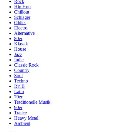
Rock
Hip Hop
Chillout
Schlager
Oldies
Electro
Alternative
80er
Klassik
House
Jazz
Indie
Classic Rock
Country
Soul
Techno
R'n'B
Latin
70er
Traditionelle Musik
90er
Trance
Heavy Metal
Ambient