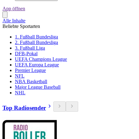
App öffnen
Alle Inhalte
Beliebte Sportarten
1. Fußball Bundesliga
2. Fußball Bundesliga
3. Fußball Liga
DFB-Pokal
UEFA Champions League
UEFA Europa League
Premier League
NFL
NBA Basketball
Major League Baseball
NHL
Top Radiosender