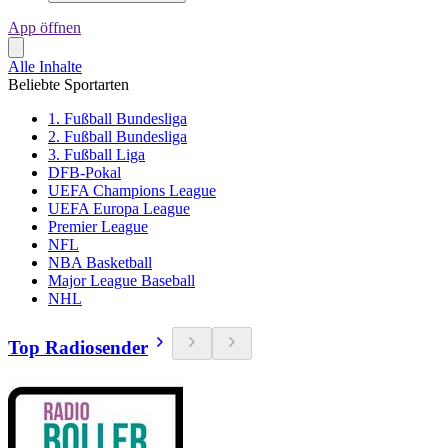
App öffnen
Alle Inhalte
Beliebte Sportarten
1. Fußball Bundesliga
2. Fußball Bundesliga
3. Fußball Liga
DFB-Pokal
UEFA Champions League
UEFA Europa League
Premier League
NFL
NBA Basketball
Major League Baseball
NHL
Top Radiosender