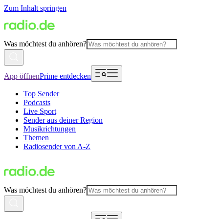
Zum Inhalt springen
Was möchtest du anhören?
App öffnen
Prime entdecken
Top Sender
Podcasts
Live Sport
Sender aus deiner Region
Musikrichtungen
Themen
Radiosender von A-Z
Was möchtest du anhören?