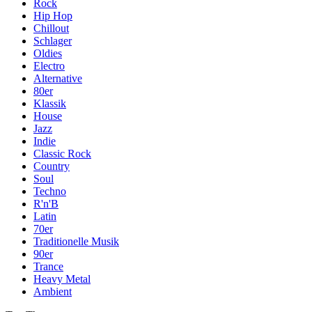
Rock
Hip Hop
Chillout
Schlager
Oldies
Electro
Alternative
80er
Klassik
House
Jazz
Indie
Classic Rock
Country
Soul
Techno
R'n'B
Latin
70er
Traditionelle Musik
90er
Trance
Heavy Metal
Ambient