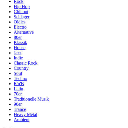
Rock
Hip Hop
Chillout
Schlager
Oldies
Electro
Alternative
80er
Klassik
House
Jazz
Indie
Classic Rock
Country
Soul
Techno
R'n'B
Latin
70er
Traditionelle Musik
90er
Trance
Heavy Metal
Ambient