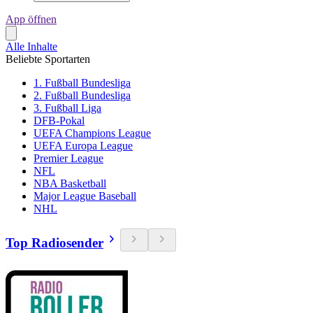
App öffnen
Alle Inhalte
Beliebte Sportarten
1. Fußball Bundesliga
2. Fußball Bundesliga
3. Fußball Liga
DFB-Pokal
UEFA Champions League
UEFA Europa League
Premier League
NFL
NBA Basketball
Major League Baseball
NHL
Top Radiosender