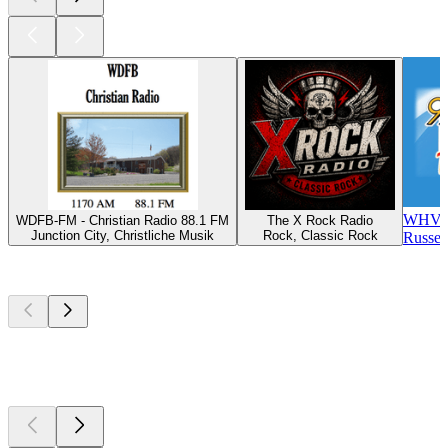
WHVE 
WDFB-FM - Christian Radio 88.1 FM
The X Rock Radio
Junction City, Christliche Musik
Rock, Classic Rock
Russel
Top
Podcasts
Top
Podcasts
Top
Podcasts