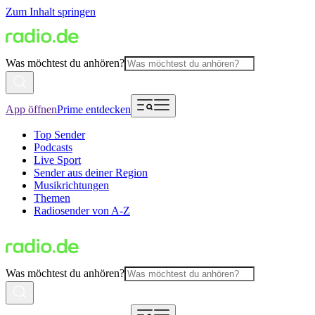
Zum Inhalt springen
Was möchtest du anhören?
App öffnen
Prime entdecken
Top Sender
Podcasts
Live Sport
Sender aus deiner Region
Musikrichtungen
Themen
Radiosender von A-Z
Was möchtest du anhören?