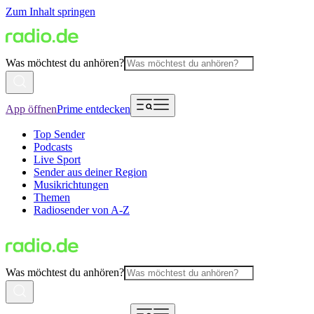
Zum Inhalt springen
Was möchtest du anhören?
App öffnen
Prime entdecken
Top Sender
Podcasts
Live Sport
Sender aus deiner Region
Musikrichtungen
Themen
Radiosender von A-Z
Was möchtest du anhören?