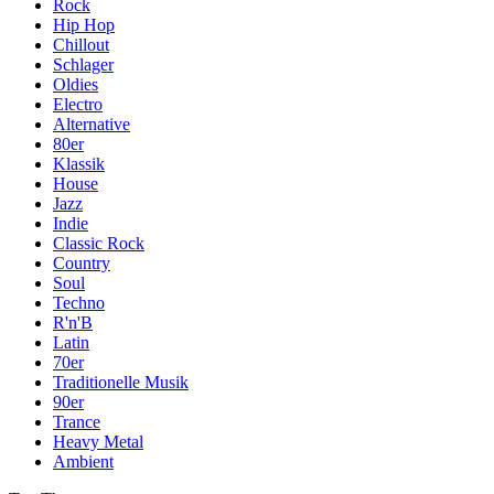
Rock
Hip Hop
Chillout
Schlager
Oldies
Electro
Alternative
80er
Klassik
House
Jazz
Indie
Classic Rock
Country
Soul
Techno
R'n'B
Latin
70er
Traditionelle Musik
90er
Trance
Heavy Metal
Ambient