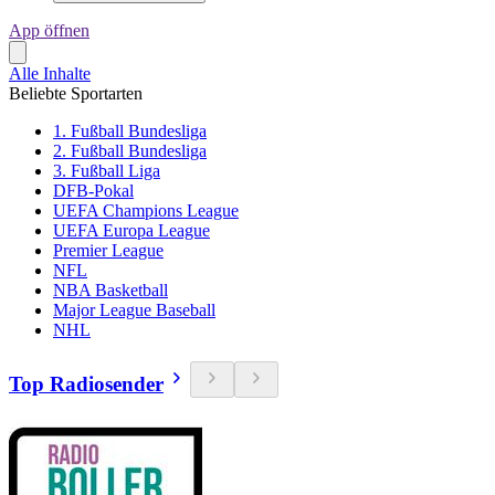
App öffnen
Alle Inhalte
Beliebte Sportarten
1. Fußball Bundesliga
2. Fußball Bundesliga
3. Fußball Liga
DFB-Pokal
UEFA Champions League
UEFA Europa League
Premier League
NFL
NBA Basketball
Major League Baseball
NHL
Top Radiosender