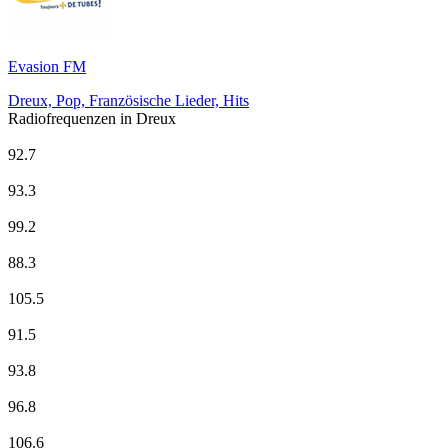
Evasion FM
Dreux, Pop, Französische Lieder, Hits
Radiofrequenzen in Dreux
Beur FM
92.7
Europe 1
93.3
Evasion FM
99.2
France Culture
88.3
France Info
105.5
France Inter
91.5
France Musique
93.8
Radio Nova
96.8
Radio Orient
106.6