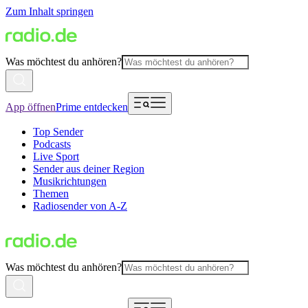
Zum Inhalt springen
Was möchtest du anhören?
App öffnen
Prime entdecken
Top Sender
Podcasts
Live Sport
Sender aus deiner Region
Musikrichtungen
Themen
Radiosender von A-Z
Was möchtest du anhören?