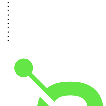
1
.
RONZHEIMER.
2
.
Lanz + Precht
3
.
Baywatch Berlin
4
.
{ungeskriptet} - Der Meinungsfreiheit verpflichtet.
5
.
Machtwechsel
6
.
Mordlust
7
.
Psychologie to go!
8
.
Hotel Matze
9
.
MORD AUF EX
10
.
Gemischtes Hack