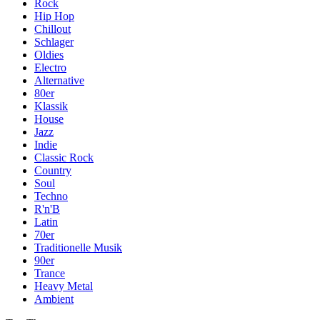
Rock
Hip Hop
Chillout
Schlager
Oldies
Electro
Alternative
80er
Klassik
House
Jazz
Indie
Classic Rock
Country
Soul
Techno
R'n'B
Latin
70er
Traditionelle Musik
90er
Trance
Heavy Metal
Ambient