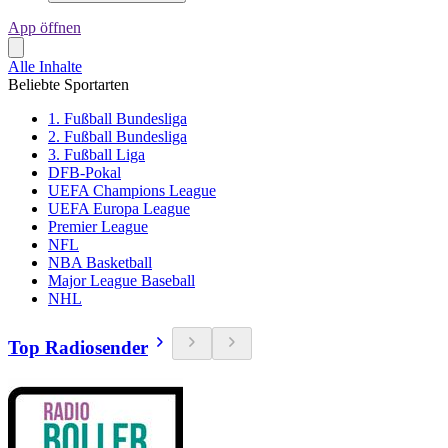
App öffnen
Alle Inhalte
Beliebte Sportarten
1. Fußball Bundesliga
2. Fußball Bundesliga
3. Fußball Liga
DFB-Pokal
UEFA Champions League
UEFA Europa League
Premier League
NFL
NBA Basketball
Major League Baseball
NHL
Top Radiosender