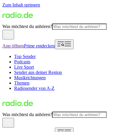
Zum Inhalt springen
Was möchtest du anhören?
App öffnen
Prime entdecken
Top Sender
Podcasts
Live Sport
Sender aus deiner Region
Musikrichtungen
Themen
Radiosender von A-Z
Was möchtest du anhören?