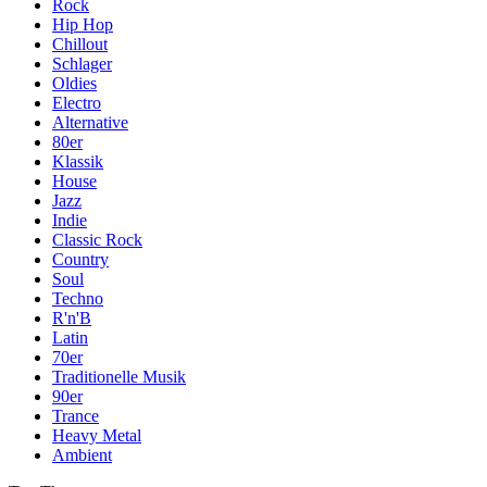
Rock
Hip Hop
Chillout
Schlager
Oldies
Electro
Alternative
80er
Klassik
House
Jazz
Indie
Classic Rock
Country
Soul
Techno
R'n'B
Latin
70er
Traditionelle Musik
90er
Trance
Heavy Metal
Ambient