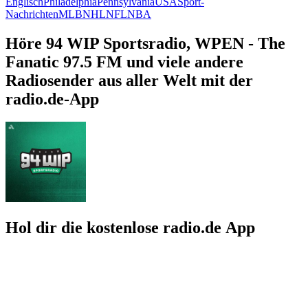
Englisch
Philadelphia
Pennsylvania
USA
Sport-
Nachrichten
MLB
NHL
NFL
NBA
Höre 94 WIP Sportsradio, WPEN - The
Fanatic 97.5 FM und viele andere
Radiosender aus aller Welt mit der
radio.de-App
Hol dir die kostenlose radio.de App