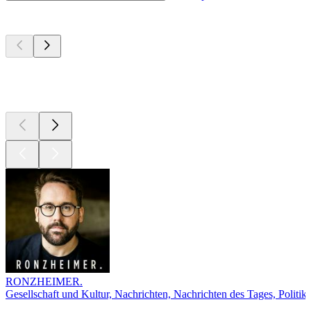
Top
Podcasts
Top
Podcasts
Top
Podcasts
RONZHEIMER.
Gesellschaft und Kultur, Nachrichten, Nachrichten des Tages, Politik