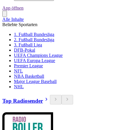
App öffnen
Alle Inhalte
Beliebte Sportarten
1. Fußball Bundesliga
2. Fußball Bundesliga
3. Fußball Liga
DFB-Pokal
UEFA Champions League
UEFA Europa League
Premier League
NFL
NBA Basketball
Major League Baseball
NHL
Top Radiosender