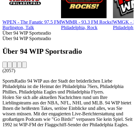
WPEN - The Fanatic 97.5 FM
WMMR - 93.3 FM Rocks!
WMGK - Phi
Burlington, Talk
Philadelphia, Rock
Philadelphi
Über 94 WIP Sportsradio
Über 94 WIP Sportsradio
Über 94 WIP Sportsradio
(2057)
SportsRadio 94 WIP aus der Stadt der brüderlichen Liebe
Philadelphia ist die Heimat der Philadelphia 76ers, Philadelphia
Phillies, Philadelphia Eagles und Philadelphia Flyers.
Holen Sie sich alle aktuellen Nachrichten rund um Ihre
Lieblingsteams aus der NBA, NFL, NHL und MLB. 94 WIP bietet
Ihnen die heißesten Takes, seriöse Einblicke und alles, was Sie
wissen müssen. Mit der engagierten Live-Berichterstattung und
großartigen Podcasts wie "Go Birds!" verpassen Sie kein Spiel. Seit
1992 ist WIP-FM der Flaggschiff-Sender der Philadelphia Eagles.
Sender-Website