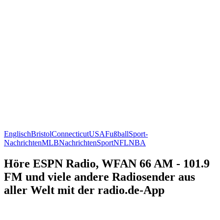
Englisch
Bristol
Connecticut
USA
Fußball
Sport-
Nachrichten
MLB
Nachrichten
Sport
NFL
NBA
Höre ESPN Radio, WFAN 66 AM - 101.9
FM und viele andere Radiosender aus
aller Welt mit der radio.de-App