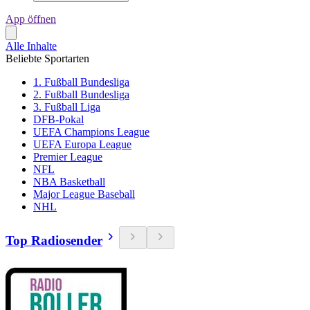
App öffnen
Alle Inhalte
Beliebte Sportarten
1. Fußball Bundesliga
2. Fußball Bundesliga
3. Fußball Liga
DFB-Pokal
UEFA Champions League
UEFA Europa League
Premier League
NFL
NBA Basketball
Major League Baseball
NHL
Top Radiosender