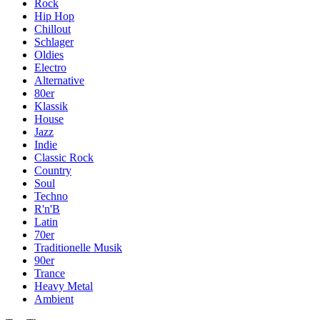
Rock
Hip Hop
Chillout
Schlager
Oldies
Electro
Alternative
80er
Klassik
House
Jazz
Indie
Classic Rock
Country
Soul
Techno
R'n'B
Latin
70er
Traditionelle Musik
90er
Trance
Heavy Metal
Ambient