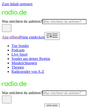
Zum Inhalt springen
Was möchtest du anhören?
App öffnen
Prime entdecken
Top Sender
Podcasts
Live Sport
Sender aus deiner Region
Musikrichtungen
Themen
Radiosender von A-Z
Was möchtest du anhören?