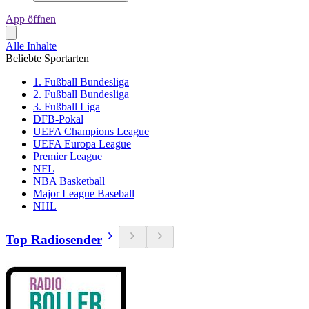
App öffnen
Alle Inhalte
Beliebte Sportarten
1. Fußball Bundesliga
2. Fußball Bundesliga
3. Fußball Liga
DFB-Pokal
UEFA Champions League
UEFA Europa League
Premier League
NFL
NBA Basketball
Major League Baseball
NHL
Top Radiosender