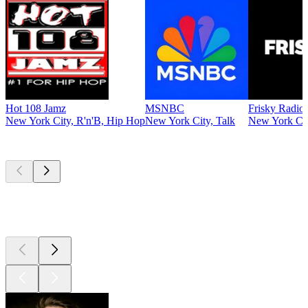
Hot 108 Jamz
MSNBC
Frisky Radio
New York City, R'n'B, Hip Hop
New York City, Talk
New York Cit
Top
Podcasts
Top
Podcasts
Top
Podcasts