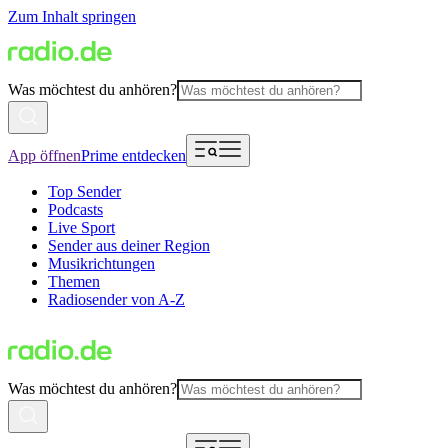
Zum Inhalt springen
Was möchtest du anhören?
App öffnen
Prime entdecken
Top Sender
Podcasts
Live Sport
Sender aus deiner Region
Musikrichtungen
Themen
Radiosender von A-Z
Was möchtest du anhören?