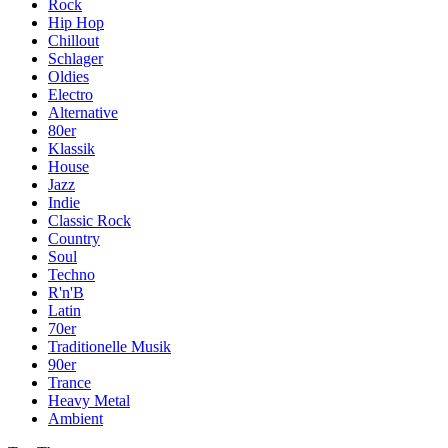
Rock
Hip Hop
Chillout
Schlager
Oldies
Electro
Alternative
80er
Klassik
House
Jazz
Indie
Classic Rock
Country
Soul
Techno
R'n'B
Latin
70er
Traditionelle Musik
90er
Trance
Heavy Metal
Ambient