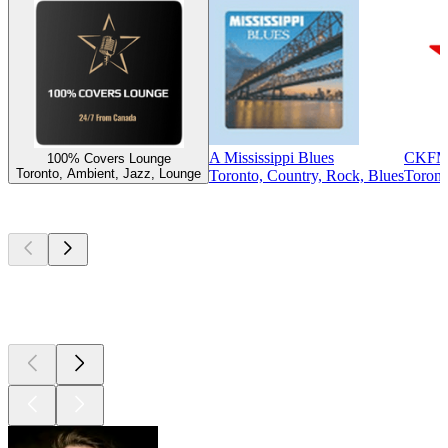
A Mississippi Blues
CKFM 9
100% Covers Lounge
Toronto, Ambient, Jazz, Lounge
Toronto, Country, Rock, Blues
Toront
Top
Podcasts
Top
Podcasts
Top
Podcasts