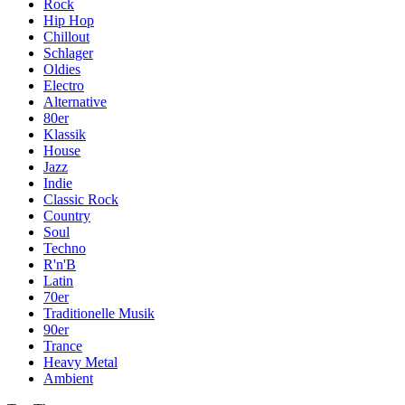
Rock
Hip Hop
Chillout
Schlager
Oldies
Electro
Alternative
80er
Klassik
House
Jazz
Indie
Classic Rock
Country
Soul
Techno
R'n'B
Latin
70er
Traditionelle Musik
90er
Trance
Heavy Metal
Ambient