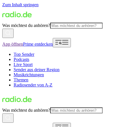
Zum Inhalt springen
Was möchtest du anhören?
App öffnen
Prime entdecken
Top Sender
Podcasts
Live Sport
Sender aus deiner Region
Musikrichtungen
Themen
Radiosender von A-Z
Was möchtest du anhören?