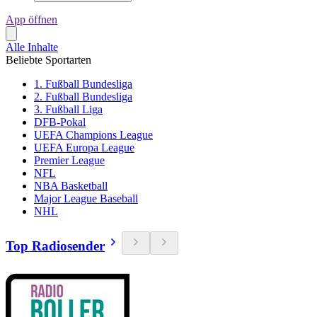
App öffnen
Alle Inhalte
Beliebte Sportarten
1. Fußball Bundesliga
2. Fußball Bundesliga
3. Fußball Liga
DFB-Pokal
UEFA Champions League
UEFA Europa League
Premier League
NFL
NBA Basketball
Major League Baseball
NHL
Top Radiosender