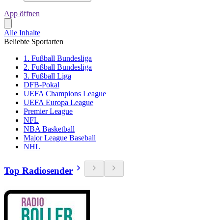
App öffnen
Alle Inhalte
Beliebte Sportarten
1. Fußball Bundesliga
2. Fußball Bundesliga
3. Fußball Liga
DFB-Pokal
UEFA Champions League
UEFA Europa League
Premier League
NFL
NBA Basketball
Major League Baseball
NHL
Top Radiosender