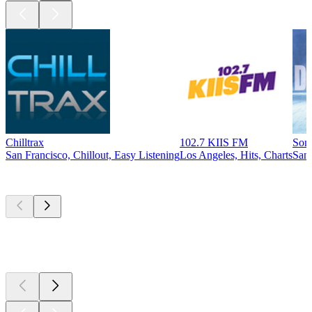
Chilltrax
102.7 KIIS FM
Som
San Francisco, Chillout, Easy Listening
Los Angeles, Hits, Charts
San 
Top
Podcasts
Top
Podcasts
Top
Podcasts