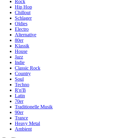
Rock
Hip Hop
Chillout
Schlager
Oldies
Electro
Alternative
80er
Klassik
House
Jazz
Indie
Classic Rock
Country
Soul
Techno
R'n'B
Latin
70er
Traditionelle Musik
90er
Trance
Heavy Metal
Ambient