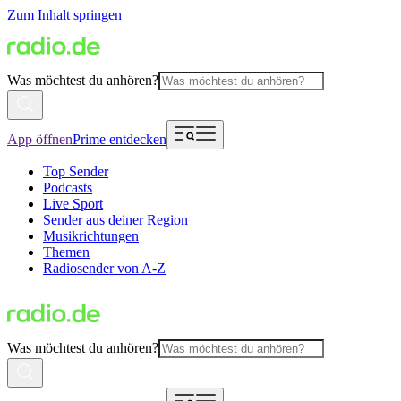
Zum Inhalt springen
Was möchtest du anhören?
App öffnen
Prime entdecken
Top Sender
Podcasts
Live Sport
Sender aus deiner Region
Musikrichtungen
Themen
Radiosender von A-Z
Was möchtest du anhören?