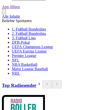
App öffnen
Alle Inhalte
Beliebte Sportarten
1. Fußball Bundesliga
2. Fußball Bundesliga
3. Fußball Liga
DFB-Pokal
UEFA Champions League
UEFA Europa League
Premier League
NFL
NBA Basketball
Major League Baseball
NHL
Top Radiosender