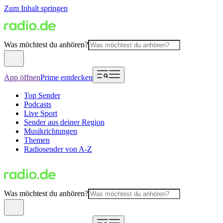
Zum Inhalt springen
Was möchtest du anhören?
App öffnen
Prime entdecken
Top Sender
Podcasts
Live Sport
Sender aus deiner Region
Musikrichtungen
Themen
Radiosender von A-Z
Was möchtest du anhören?