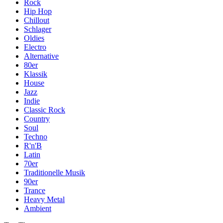
Rock
Hip Hop
Chillout
Schlager
Oldies
Electro
Alternative
80er
Klassik
House
Jazz
Indie
Classic Rock
Country
Soul
Techno
R'n'B
Latin
70er
Traditionelle Musik
90er
Trance
Heavy Metal
Ambient