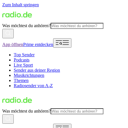
Zum Inhalt springen
Was möchtest du anhören?
App öffnen
Prime entdecken
Top Sender
Podcasts
Live Sport
Sender aus deiner Region
Musikrichtungen
Themen
Radiosender von A-Z
Was möchtest du anhören?