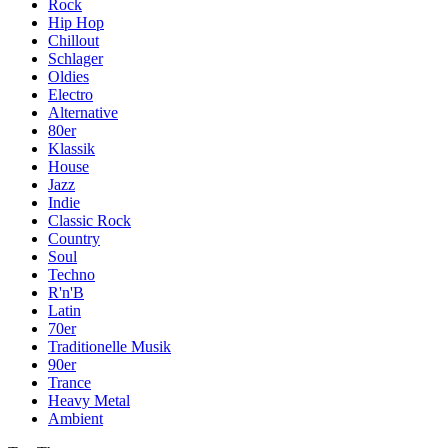
Rock
Hip Hop
Chillout
Schlager
Oldies
Electro
Alternative
80er
Klassik
House
Jazz
Indie
Classic Rock
Country
Soul
Techno
R'n'B
Latin
70er
Traditionelle Musik
90er
Trance
Heavy Metal
Ambient