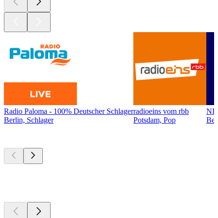
Radio Paloma - 100% Deutscher Schlager
radioeins vom rbb
NI
Berlin, Schlager
Potsdam, Pop
Ber
Top
Podcasts
Top
Podcasts
Top
Podcasts