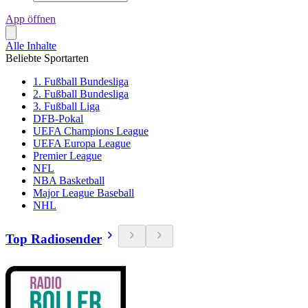
App öffnen
Alle Inhalte
Beliebte Sportarten
1. Fußball Bundesliga
2. Fußball Bundesliga
3. Fußball Liga
DFB-Pokal
UEFA Champions League
UEFA Europa League
Premier League
NFL
NBA Basketball
Major League Baseball
NHL
Top Radiosender