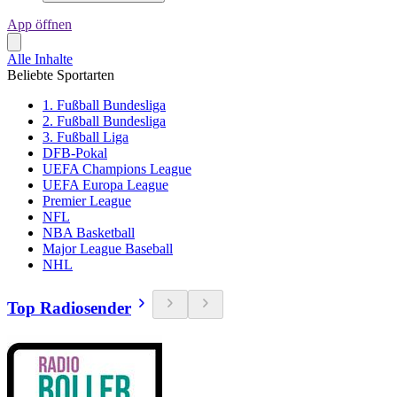
App öffnen
Alle Inhalte
Beliebte Sportarten
1. Fußball Bundesliga
2. Fußball Bundesliga
3. Fußball Liga
DFB-Pokal
UEFA Champions League
UEFA Europa League
Premier League
NFL
NBA Basketball
Major League Baseball
NHL
Top Radiosender