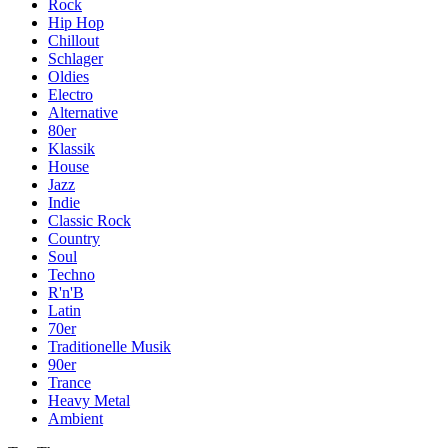
Rock
Hip Hop
Chillout
Schlager
Oldies
Electro
Alternative
80er
Klassik
House
Jazz
Indie
Classic Rock
Country
Soul
Techno
R'n'B
Latin
70er
Traditionelle Musik
90er
Trance
Heavy Metal
Ambient