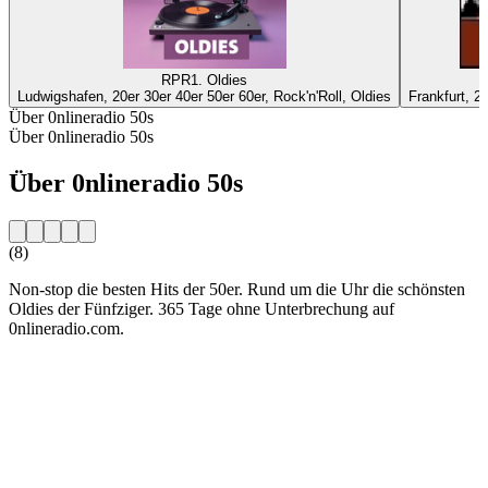
RPR1. Oldies
Ludwigshafen, 20er 30er 40er 50er 60er, Rock'n'Roll, Oldies
Frankfurt, 2
Über 0nlineradio 50s
Über 0nlineradio 50s
Über 0nlineradio 50s
(8)
Non-stop die besten Hits der 50er. Rund um die Uhr die schönsten
Oldies der Fünfziger. 365 Tage ohne Unterbrechung auf
0nlineradio.com.
Sender-Website