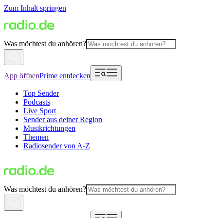
Zum Inhalt springen
Was möchtest du anhören?
App öffnen
Prime entdecken
Top Sender
Podcasts
Live Sport
Sender aus deiner Region
Musikrichtungen
Themen
Radiosender von A-Z
Was möchtest du anhören?