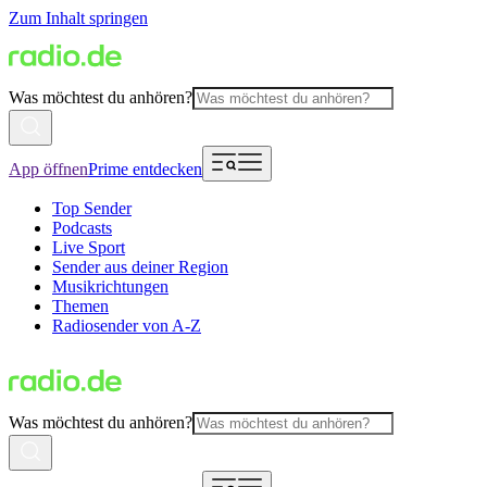
Zum Inhalt springen
Was möchtest du anhören?
App öffnen
Prime entdecken
Top Sender
Podcasts
Live Sport
Sender aus deiner Region
Musikrichtungen
Themen
Radiosender von A-Z
Was möchtest du anhören?