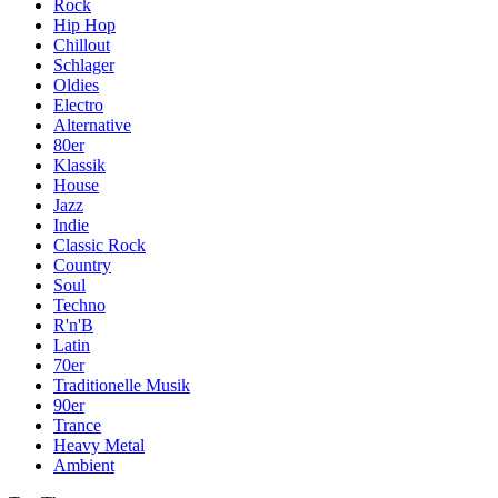
Rock
Hip Hop
Chillout
Schlager
Oldies
Electro
Alternative
80er
Klassik
House
Jazz
Indie
Classic Rock
Country
Soul
Techno
R'n'B
Latin
70er
Traditionelle Musik
90er
Trance
Heavy Metal
Ambient