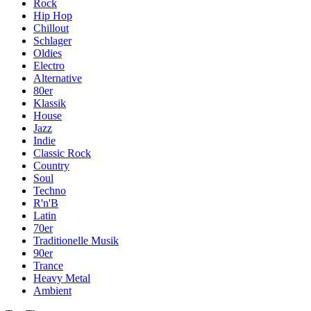
Rock
Hip Hop
Chillout
Schlager
Oldies
Electro
Alternative
80er
Klassik
House
Jazz
Indie
Classic Rock
Country
Soul
Techno
R'n'B
Latin
70er
Traditionelle Musik
90er
Trance
Heavy Metal
Ambient