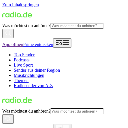
Zum Inhalt springen
Was möchtest du anhören?
App öffnen
Prime entdecken
Top Sender
Podcasts
Live Sport
Sender aus deiner Region
Musikrichtungen
Themen
Radiosender von A-Z
Was möchtest du anhören?