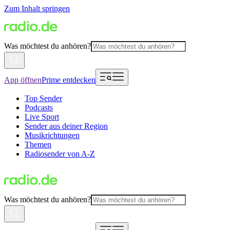
Zum Inhalt springen
Was möchtest du anhören?
App öffnen
Prime entdecken
Top Sender
Podcasts
Live Sport
Sender aus deiner Region
Musikrichtungen
Themen
Radiosender von A-Z
Was möchtest du anhören?