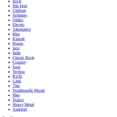
Rock
Hip Hop
Chillout
Schlager
Oldies
Electro
Alternative
80er
Klassik
House
Jazz
Indie
Classic Rock
Country
Soul
Techno
R'n'B
Latin
70er
Traditionelle Musik
90er
Trance
Heavy Metal
Ambient