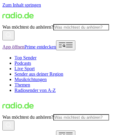
Zum Inhalt springen
Was möchtest du anhören?
App öffnen
Prime entdecken
Top Sender
Podcasts
Live Sport
Sender aus deiner Region
Musikrichtungen
Themen
Radiosender von A-Z
Was möchtest du anhören?