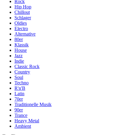
Rock
Hip Hop
Chillout
Schlager
Oldies
Electro
Alternative
80er
Klassik
House
Jazz
Indie
Classic Rock
Country
Soul
Techno
R'n'B
Latin
70er
Traditionelle Musik
90er
Trance
Heavy Metal
Ambient