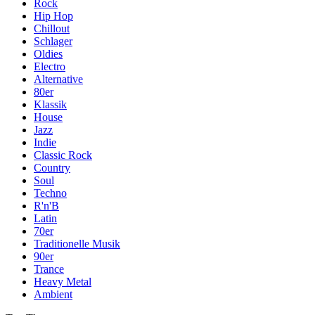
Rock
Hip Hop
Chillout
Schlager
Oldies
Electro
Alternative
80er
Klassik
House
Jazz
Indie
Classic Rock
Country
Soul
Techno
R'n'B
Latin
70er
Traditionelle Musik
90er
Trance
Heavy Metal
Ambient