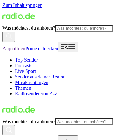
Zum Inhalt springen
Was möchtest du anhören?
App öffnen
Prime entdecken
Top Sender
Podcasts
Live Sport
Sender aus deiner Region
Musikrichtungen
Themen
Radiosender von A-Z
Was möchtest du anhören?