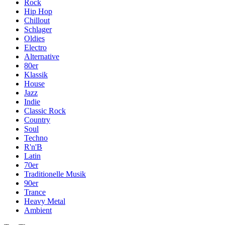
Rock
Hip Hop
Chillout
Schlager
Oldies
Electro
Alternative
80er
Klassik
House
Jazz
Indie
Classic Rock
Country
Soul
Techno
R'n'B
Latin
70er
Traditionelle Musik
90er
Trance
Heavy Metal
Ambient