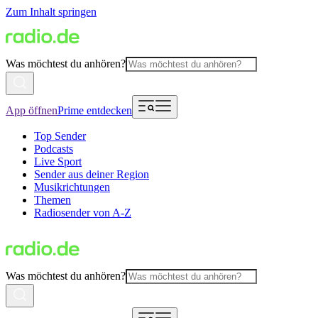
Zum Inhalt springen
Was möchtest du anhören?
App öffnen
Prime entdecken
Top Sender
Podcasts
Live Sport
Sender aus deiner Region
Musikrichtungen
Themen
Radiosender von A-Z
Was möchtest du anhören?