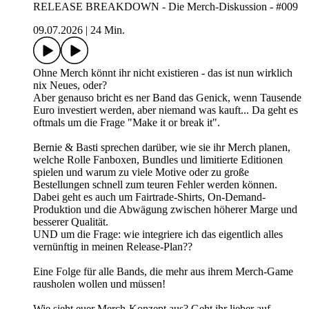
RELEASE BREAKDOWN - Die Merch-Diskussion - #009
09.07.2026
|
24 Min.
Ohne Merch könnt ihr nicht existieren - das ist nun wirklich
nix Neues, oder?
Aber genauso bricht es ner Band das Genick, wenn Tausende
Euro investiert werden, aber niemand was kauft... Da geht es
oftmals um die Frage "Make it or break it".
Bernie & Basti sprechen darüber, wie sie ihr Merch planen,
welche Rolle Fanboxen, Bundles und limitierte Editionen
spielen und warum zu viele Motive oder zu große
Bestellungen schnell zum teuren Fehler werden können.
Dabei geht es auch um Fairtrade-Shirts, On-Demand-
Produktion und die Abwägung zwischen höherer Marge und
besserer Qualität.
UND um die Frage: wie integriere ich das eigentlich alles
vernünftig in meinen Release-Plan??
Eine Folge für alle Bands, die mehr aus ihrem Merch-Game
rausholen wollen und müssen!
Wie sieht euer Merch-Konzept aus? Geht ihr lieber auf