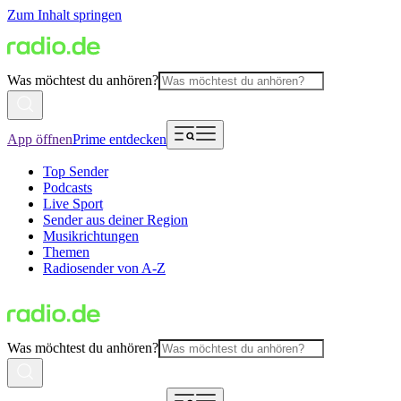
Zum Inhalt springen
Was möchtest du anhören?
App öffnen
Prime entdecken
Top Sender
Podcasts
Live Sport
Sender aus deiner Region
Musikrichtungen
Themen
Radiosender von A-Z
Was möchtest du anhören?