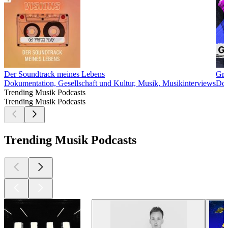
Der Soundtrack meines Lebens
Gre
Dokumentation, Gesellschaft und Kultur, Musik, Musikinterviews
Dok
Trending Musik Podcasts
Trending Musik Podcasts
Trending Musik Podcasts