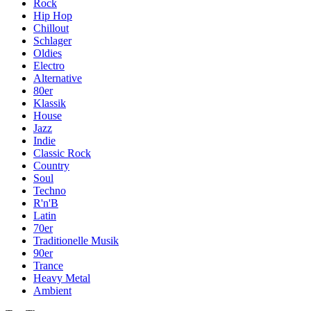
Rock
Hip Hop
Chillout
Schlager
Oldies
Electro
Alternative
80er
Klassik
House
Jazz
Indie
Classic Rock
Country
Soul
Techno
R'n'B
Latin
70er
Traditionelle Musik
90er
Trance
Heavy Metal
Ambient