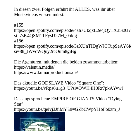
In diesen zwei Folgen erfahrt ihr ALLES, was ihr über
Musikvideos wissen müsst:
#155:
https://open.spotify.com/episode/4ah7UkqxL2e4jQyTX35ztU?
si=7sK4QSM1TFysU27M_05klg
#156:
https://open.spotify.com/episode/3zXUnTIDgWJCTupSeAY6f
si=8h_JWvcWQuy2rcOum8giBg
Die Agenturen, mit denen die beiden zusammenarbeiten:
https://valentin.media/
https://www.kumarproductions.de/
Das aktuelle GODSLAVE Video "Square One":
https://youtu.be/vRps6u1g3_U?si=QWH4H0Rr7pkAYvwJ
Das angesprochene EMPIRE OF GIANTS Video "Dying
Star":
https://youtu.be/qeIvj3JfiMY?si=GZbCWpYHbFo0zm_J