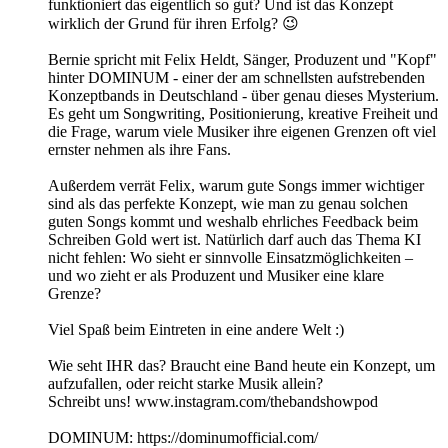
funktioniert das eigentlich so gut? Und ist das Konzept
wirklich der Grund für ihren Erfolg? 😉
Bernie spricht mit Felix Heldt, Sänger, Produzent und "Kopf"
hinter DOMINUM - einer der am schnellsten aufstrebenden
Konzeptbands in Deutschland - über genau dieses Mysterium.
Es geht um Songwriting, Positionierung, kreative Freiheit und
die Frage, warum viele Musiker ihre eigenen Grenzen oft viel
ernster nehmen als ihre Fans.
Außerdem verrät Felix, warum gute Songs immer wichtiger
sind als das perfekte Konzept, wie man zu genau solchen
guten Songs kommt und weshalb ehrliches Feedback beim
Schreiben Gold wert ist. Natürlich darf auch das Thema KI
nicht fehlen: Wo sieht er sinnvolle Einsatzmöglichkeiten –
und wo zieht er als Produzent und Musiker eine klare
Grenze?
Viel Spaß beim Eintreten in eine andere Welt :)
Wie seht IHR das? Braucht eine Band heute ein Konzept, um
aufzufallen, oder reicht starke Musik allein?
Schreibt uns! www.instagram.com/thebandshowpod
DOMINUM: https://dominumofficial.com/