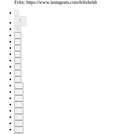
Felix: https://www.instagram.com/felixheldt
1
2
3
4
5
6
7
8
9
10
11
20
30
37
38
39
40