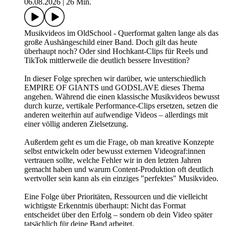
06.08.2026
|
26 Min.
Musikvideos im OldSchool - Querformat galten lange als das
große Aushängeschild einer Band. Doch gilt das heute
überhaupt noch? Oder sind Hochkant-Clips für Reels und
TikTok mittlerweile die deutlich bessere Investition?
In dieser Folge sprechen wir darüber, wie unterschiedlich
EMPIRE OF GIANTS und GODSLAVE dieses Thema
angehen. Während die einen klassische Musikvideos bewusst
durch kurze, vertikale Performance-Clips ersetzen, setzen die
anderen weiterhin auf aufwendige Videos – allerdings mit
einer völlig anderen Zielsetzung.
Außerdem geht es um die Frage, ob man kreative Konzepte
selbst entwickeln oder bewusst externen Videograf:innen
vertrauen sollte, welche Fehler wir in den letzten Jahren
gemacht haben und warum Content-Produktion oft deutlich
wertvoller sein kann als ein einziges "perfektes" Musikvideo.
Eine Folge über Prioritäten, Ressourcen und die vielleicht
wichtigste Erkenntnis überhaupt: Nicht das Format
entscheidet über den Erfolg – sondern ob dein Video später
tatsächlich für deine Band arbeitet.