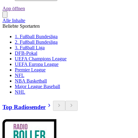
App öffnen
Alle Inhalte
Beliebte Sportarten
1. Fußball Bundesliga
2. Fußball Bundesliga
3. Fußball Liga
DFB-Pokal
UEFA Champions League
UEFA Europa League
Premier League
NFL
NBA Basketball
Major League Baseball
NHL
Top Radiosender