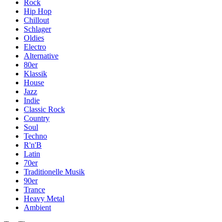
Rock
Hip Hop
Chillout
Schlager
Oldies
Electro
Alternative
80er
Klassik
House
Jazz
Indie
Classic Rock
Country
Soul
Techno
R'n'B
Latin
70er
Traditionelle Musik
90er
Trance
Heavy Metal
Ambient