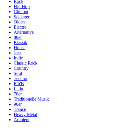
Rock
Hip Hop
Chillout
Schlager
Oldies
Electro
Alternative
80er
Klassik
House
Jazz
Indie
Classic Rock
Country
Soul
Techno
R'n'B
Latin
70er
Traditionelle Musik
90er
Trance
Heavy Metal
Ambient