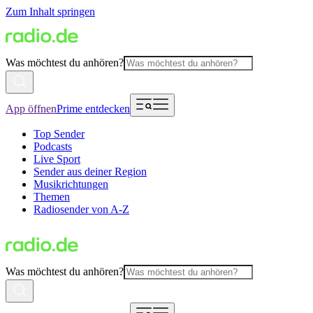
Zum Inhalt springen
Was möchtest du anhören?
App öffnen
Prime entdecken
Top Sender
Podcasts
Live Sport
Sender aus deiner Region
Musikrichtungen
Themen
Radiosender von A-Z
Was möchtest du anhören?