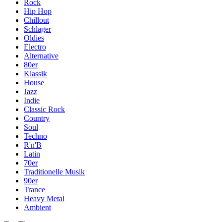
Rock
Hip Hop
Chillout
Schlager
Oldies
Electro
Alternative
80er
Klassik
House
Jazz
Indie
Classic Rock
Country
Soul
Techno
R'n'B
Latin
70er
Traditionelle Musik
90er
Trance
Heavy Metal
Ambient