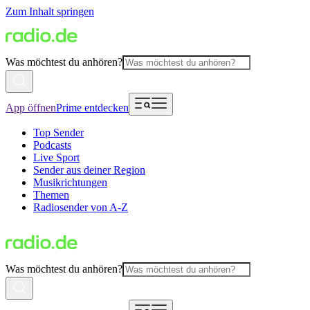
Zum Inhalt springen
Was möchtest du anhören?
App öffnen
Prime entdecken
Top Sender
Podcasts
Live Sport
Sender aus deiner Region
Musikrichtungen
Themen
Radiosender von A-Z
Was möchtest du anhören?