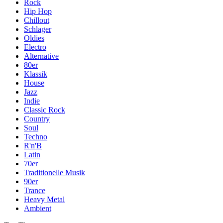
Rock
Hip Hop
Chillout
Schlager
Oldies
Electro
Alternative
80er
Klassik
House
Jazz
Indie
Classic Rock
Country
Soul
Techno
R'n'B
Latin
70er
Traditionelle Musik
90er
Trance
Heavy Metal
Ambient