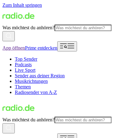
Zum Inhalt springen
Was möchtest du anhören?
App öffnen
Prime entdecken
Top Sender
Podcasts
Live Sport
Sender aus deiner Region
Musikrichtungen
Themen
Radiosender von A-Z
Was möchtest du anhören?