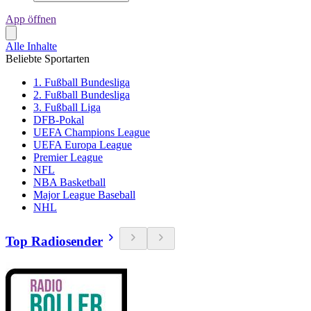
App öffnen
Alle Inhalte
Beliebte Sportarten
1. Fußball Bundesliga
2. Fußball Bundesliga
3. Fußball Liga
DFB-Pokal
UEFA Champions League
UEFA Europa League
Premier League
NFL
NBA Basketball
Major League Baseball
NHL
Top Radiosender