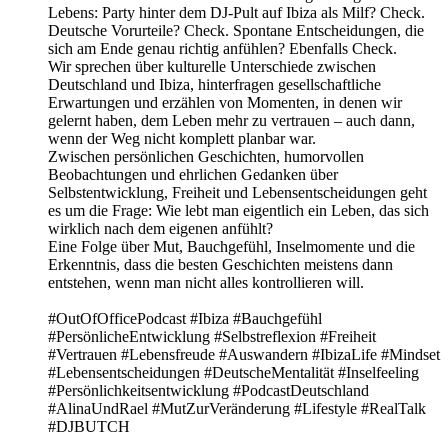
Lebens: Party hinter dem DJ-Pult auf Ibiza als Milf? Check.
Deutsche Vorurteile? Check. Spontane Entscheidungen, die
sich am Ende genau richtig anfühlen? Ebenfalls Check.
Wir sprechen über kulturelle Unterschiede zwischen
Deutschland und Ibiza, hinterfragen gesellschaftliche
Erwartungen und erzählen von Momenten, in denen wir
gelernt haben, dem Leben mehr zu vertrauen – auch dann,
wenn der Weg nicht komplett planbar war.
Zwischen persönlichen Geschichten, humorvollen
Beobachtungen und ehrlichen Gedanken über
Selbstentwicklung, Freiheit und Lebensentscheidungen geht
es um die Frage: Wie lebt man eigentlich ein Leben, das sich
wirklich nach dem eigenen anfühlt?
Eine Folge über Mut, Bauchgefühl, Inselmomente und die
Erkenntnis, dass die besten Geschichten meistens dann
entstehen, wenn man nicht alles kontrollieren will.
#OutOfOfficePodcast #Ibiza #Bauchgefühl
#PersönlicheEntwicklung #Selbstreflexion #Freiheit
#Vertrauen #Lebensfreude #Auswandern #IbizaLife #Mindset
#Lebensentscheidungen #DeutscheMentalität #Inselfeeling
#Persönlichkeitsentwicklung #PodcastDeutschland
#AlinaUndRael #MutZurVeränderung #Lifestyle #RealTalk
#DJBUTCH