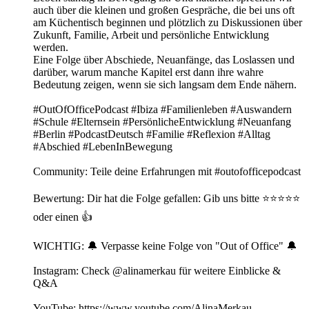
auch über die kleinen und großen Gespräche, die bei uns oft
am Küchentisch beginnen und plötzlich zu Diskussionen über
Zukunft, Familie, Arbeit und persönliche Entwicklung
werden.
Eine Folge über Abschiede, Neuanfänge, das Loslassen und
darüber, warum manche Kapitel erst dann ihre wahre
Bedeutung zeigen, wenn sie sich langsam dem Ende nähern.
#OutOfOfficePodcast #Ibiza #Familienleben #Auswandern
#Schule #Elternsein #PersönlicheEntwicklung #Neuanfang
#Berlin #PodcastDeutsch #Familie #Reflexion #Alltag
#Abschied #LebenInBewegung
Community: Teile deine Erfahrungen mit⁠ ⁠⁠#outofofficepodcast⁠⁠⁠
Bewertung: Dir hat die Folge gefallen: Gib uns bitte ⭐️⭐️⭐️⭐️⭐️
oder einen 👍
WICHTIG: 🔔 Verpasse keine Folge von "Out of Office" 🔔
Instagram: Check @alinamerkau für weitere Einblicke &
Q&A
YouTube: https://www.youtube.com/AlinaMerkau