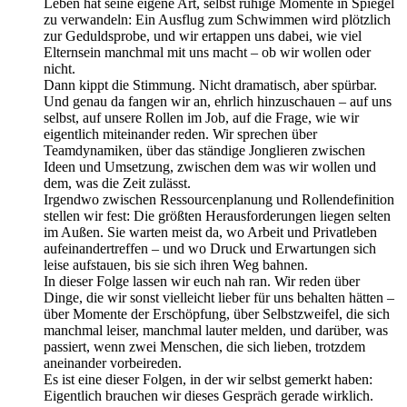
Leben hat seine eigene Art, selbst ruhige Momente in Spiegel
zu verwandeln: Ein Ausflug zum Schwimmen wird plötzlich
zur Geduldsprobe, und wir ertappen uns dabei, wie viel
Elternsein manchmal mit uns macht – ob wir wollen oder
nicht.
Dann kippt die Stimmung. Nicht dramatisch, aber spürbar.
Und genau da fangen wir an, ehrlich hinzuschauen – auf uns
selbst, auf unsere Rollen im Job, auf die Frage, wie wir
eigentlich miteinander reden. Wir sprechen über
Teamdynamiken, über das ständige Jonglieren zwischen
Ideen und Umsetzung, zwischen dem was wir wollen und
dem, was die Zeit zulässt.
Irgendwo zwischen Ressourcenplanung und Rollendefinition
stellen wir fest: Die größten Herausforderungen liegen selten
im Außen. Sie warten meist da, wo Arbeit und Privatleben
aufeinandertreffen – und wo Druck und Erwartungen sich
leise aufstauen, bis sie sich ihren Weg bahnen.
In dieser Folge lassen wir euch nah ran. Wir reden über
Dinge, die wir sonst vielleicht lieber für uns behalten hätten –
über Momente der Erschöpfung, über Selbstzweifel, die sich
manchmal leiser, manchmal lauter melden, und darüber, was
passiert, wenn zwei Menschen, die sich lieben, trotzdem
aneinander vorbeireden.
Es ist eine dieser Folgen, in der wir selbst gemerkt haben:
Eigentlich brauchen wir dieses Gespräch gerade wirklich.