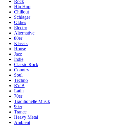
Rock
Hip Hop
Chillout
Schlager
Oldies
Electro
Alternative
80er
Klassik
House
Jazz
Indie
Classic Rock
Country
Soul
Techno
R'n'B
Latin
70er
Traditionelle Musik
90er
Trance
Heavy Metal
Ambient