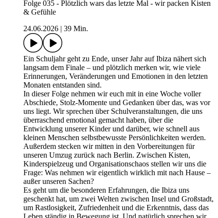
Folge 035 - Plötzlich wars das letzte Mal - wir packen Kisten
& Gefühle
24.06.2026
|
39 Min.
Ein Schuljahr geht zu Ende, unser Jahr auf Ibiza nähert sich
langsam dem Finale – und plötzlich merken wir, wie viele
Erinnerungen, Veränderungen und Emotionen in den letzten
Monaten entstanden sind.
In dieser Folge nehmen wir euch mit in eine Woche voller
Abschiede, Stolz-Momente und Gedanken über das, was vor
uns liegt. Wir sprechen über Schulveranstaltungen, die uns
überraschend emotional gemacht haben, über die
Entwicklung unserer Kinder und darüber, wie schnell aus
kleinen Menschen selbstbewusste Persönlichkeiten werden.
Außerdem stecken wir mitten in den Vorbereitungen für
unseren Umzug zurück nach Berlin. Zwischen Kisten,
Kinderspielzeug und Organisationschaos stellen wir uns die
Frage: Was nehmen wir eigentlich wirklich mit nach Hause –
außer unseren Sachen?
Es geht um die besonderen Erfahrungen, die Ibiza uns
geschenkt hat, um zwei Welten zwischen Insel und Großstadt,
um Rastlosigkeit, Zufriedenheit und die Erkenntnis, dass das
Leben ständig in Bewegung ist. Und natürlich sprechen wir