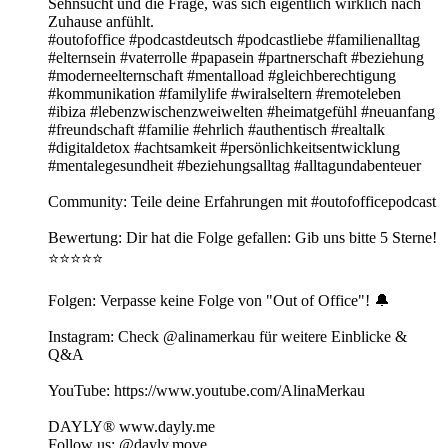
Sehnsucht und die Frage, was sich eigentlich wirklich nach
Zuhause anfühlt.
#outofoffice #podcastdeutsch #podcastliebe #familienalltag
#elternsein #vaterrolle #papasein #partnerschaft #beziehung
#moderneelternschaft #mentalload #gleichberechtigung
#kommunikation #familylife #wiralseltern #remoteleben
#ibiza #lebenzwischenzweiwelten #heimatgefühl #neuanfang
#freundschaft #familie #ehrlich #authentisch #realtalk
#digitaldetox #achtsamkeit #persönlichkeitsentwicklung
#mentalegesundheit #beziehungsalltag #alltagundabenteuer
Community: Teile deine Erfahrungen mit⁠ ⁠⁠#outofofficepodcast⁠⁠⁠
Bewertung: Dir hat die Folge gefallen: Gib uns bitte 5 Sterne!
⭐️⭐️⭐️⭐️⭐️
Folgen: Verpasse keine Folge von "Out of Office"! 🔔
Instagram: Check @alinamerkau für weitere Einblicke &
Q&A
YouTube: https://www.youtube.com/AlinaMerkau
DAYLY® ⁠www.dayly.me⁠
Follow us: @dayly.move