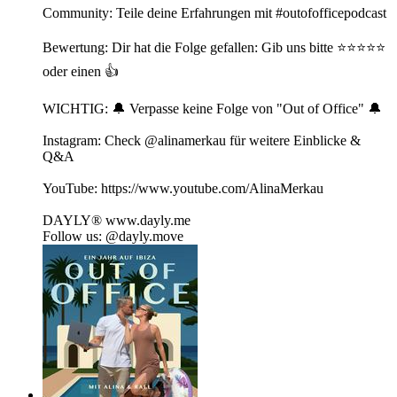
Community: Teile deine Erfahrungen mit⁠ ⁠⁠#outofofficepodcast⁠⁠⁠
Bewertung: Dir hat die Folge gefallen: Gib uns bitte ⭐️⭐️⭐️⭐️⭐️
oder einen 👍
WICHTIG: 🔔 Verpasse keine Folge von "Out of Office" 🔔
Instagram: Check @alinamerkau für weitere Einblicke &
Q&A
YouTube: https://www.youtube.com/AlinaMerkau
DAYLY® ⁠www.dayly.me⁠
Follow us: @dayly.move