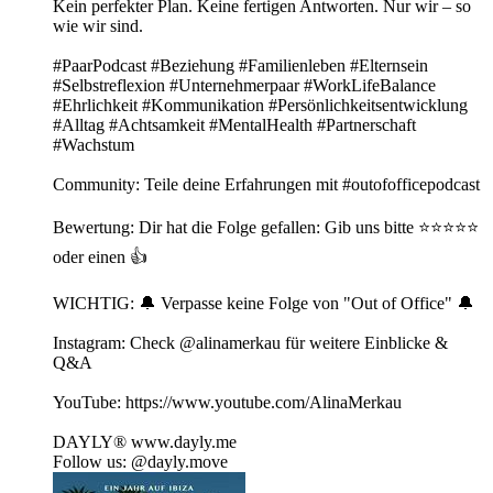
Kein perfekter Plan. Keine fertigen Antworten. Nur wir – so
wie wir sind.
#PaarPodcast #Beziehung #Familienleben #Elternsein
#Selbstreflexion #Unternehmerpaar #WorkLifeBalance
#Ehrlichkeit #Kommunikation #Persönlichkeitsentwicklung
#Alltag #Achtsamkeit #MentalHealth #Partnerschaft
#Wachstum
Community: Teile deine Erfahrungen mit⁠ ⁠⁠#outofofficepodcast⁠⁠⁠
Bewertung: Dir hat die Folge gefallen: Gib uns bitte ⭐️⭐️⭐️⭐️⭐️
oder einen 👍
WICHTIG: 🔔 Verpasse keine Folge von "Out of Office" 🔔
Instagram: Check @alinamerkau für weitere Einblicke &
Q&A
YouTube: https://www.youtube.com/AlinaMerkau
DAYLY® ⁠www.dayly.me⁠
Follow us: @dayly.move