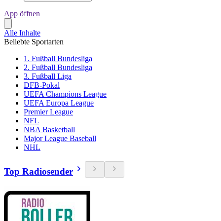
App öffnen
Alle Inhalte
Beliebte Sportarten
1. Fußball Bundesliga
2. Fußball Bundesliga
3. Fußball Liga
DFB-Pokal
UEFA Champions League
UEFA Europa League
Premier League
NFL
NBA Basketball
Major League Baseball
NHL
Top Radiosender