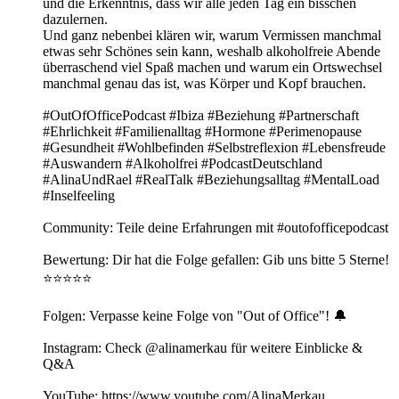
und die Erkenntnis, dass wir alle jeden Tag ein bisschen
dazulernen.
Und ganz nebenbei klären wir, warum Vermissen manchmal
etwas sehr Schönes sein kann, weshalb alkoholfreie Abende
überraschend viel Spaß machen und warum ein Ortswechsel
manchmal genau das ist, was Körper und Kopf brauchen.
#OutOfOfficePodcast #Ibiza #Beziehung #Partnerschaft
#Ehrlichkeit #Familienalltag #Hormone #Perimenopause
#Gesundheit #Wohlbefinden #Selbstreflexion #Lebensfreude
#Auswandern #Alkoholfrei #PodcastDeutschland
#AlinaUndRael #RealTalk #Beziehungsalltag #MentalLoad
#Inselfeeling
Community: Teile deine Erfahrungen mit⁠ ⁠⁠#outofofficepodcast⁠⁠⁠
Bewertung: Dir hat die Folge gefallen: Gib uns bitte 5 Sterne!
⭐️⭐️⭐️⭐️⭐️
Folgen: Verpasse keine Folge von "Out of Office"! 🔔
Instagram: Check @alinamerkau für weitere Einblicke &
Q&A
YouTube: https://www.youtube.com/AlinaMerkau