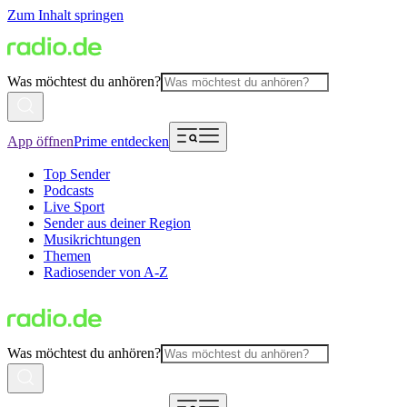
Zum Inhalt springen
Was möchtest du anhören?
App öffnen
Prime entdecken
Top Sender
Podcasts
Live Sport
Sender aus deiner Region
Musikrichtungen
Themen
Radiosender von A-Z
Was möchtest du anhören?