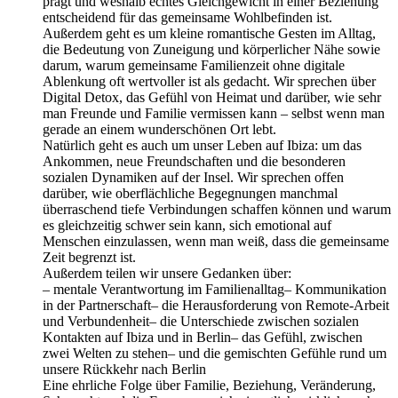
prägt und weshalb echtes Gleichgewicht in einer Beziehung
entscheidend für das gemeinsame Wohlbefinden ist.
Außerdem geht es um kleine romantische Gesten im Alltag,
die Bedeutung von Zuneigung und körperlicher Nähe sowie
darum, warum gemeinsame Familienzeit ohne digitale
Ablenkung oft wertvoller ist als gedacht. Wir sprechen über
Digital Detox, das Gefühl von Heimat und darüber, wie sehr
man Freunde und Familie vermissen kann – selbst wenn man
gerade an einem wunderschönen Ort lebt.
Natürlich geht es auch um unser Leben auf Ibiza: um das
Ankommen, neue Freundschaften und die besonderen
sozialen Dynamiken auf der Insel. Wir sprechen offen
darüber, wie oberflächliche Begegnungen manchmal
überraschend tiefe Verbindungen schaffen können und warum
es gleichzeitig schwer sein kann, sich emotional auf
Menschen einzulassen, wenn man weiß, dass die gemeinsame
Zeit begrenzt ist.
Außerdem teilen wir unsere Gedanken über:
– mentale Verantwortung im Familienalltag– Kommunikation
in der Partnerschaft– die Herausforderung von Remote-Arbeit
und Verbundenheit– die Unterschiede zwischen sozialen
Kontakten auf Ibiza und in Berlin– das Gefühl, zwischen
zwei Welten zu stehen– und die gemischten Gefühle rund um
unsere Rückkehr nach Berlin
Eine ehrliche Folge über Familie, Beziehung, Veränderung,