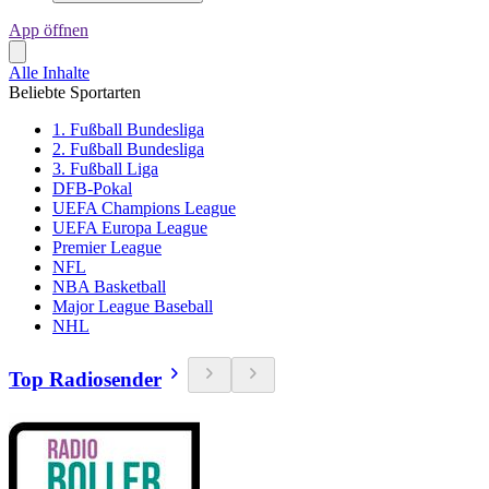
App öffnen
Alle Inhalte
Beliebte Sportarten
1. Fußball Bundesliga
2. Fußball Bundesliga
3. Fußball Liga
DFB-Pokal
UEFA Champions League
UEFA Europa League
Premier League
NFL
NBA Basketball
Major League Baseball
NHL
Top Radiosender