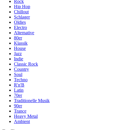
Rock
Hip Hop
Chillout
Schlager
Oldies
Electro
Alternative
80er
Klassik
House
Jazz
Indie
Classic Rock
Country
Soul
Techno
R'n'B
Latin
70er
Traditionelle Musik
90er
Trance
Heavy Metal
Ambient