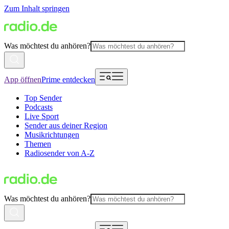
Zum Inhalt springen
Was möchtest du anhören?
App öffnen
Prime entdecken
Top Sender
Podcasts
Live Sport
Sender aus deiner Region
Musikrichtungen
Themen
Radiosender von A-Z
Was möchtest du anhören?