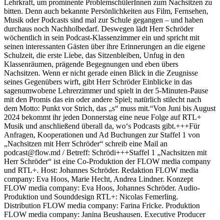
Lehrkraft, um prominente ProblemschülerInnen zum Nachsitzen zu
bitten. Denn auch bekannte Persönlichkeiten aus Film, Fernsehen,
Musik oder Podcasts sind mal zur Schule gegangen – und haben
durchaus noch Nachholbedarf. Deswegen lädt Herr Schröder
wöchentlich in sein Podcast-Klassenzimmer ein und spricht mit
seinen interessanten Gästen über ihre Erinnerungen an die eigene
Schulzeit, die erste Liebe, das Sitzenbleiben, Unfug in den
Klassenräumen, prägende Begegnungen und eben übers
Nachsitzen. Wenn er nicht gerade einen Blick in die Zeugnisse
seines Gegenübers wirft, gibt Herr Schröder Einblicke in das
sagenumwobene Lehrerzimmer und spielt in der 5-Minuten-Pause
mit den Promis das ein oder andere Spiel; natürlich stilecht nach
dem Motto: Punkt vor Strich, das „s“ muss mit.“Von Juni bis August
2024 bekommt ihr jeden Donnerstag eine neue Folge auf RTL+
Musik und anschließend überall da, wo‘s Podcasts gibt.+++Für
Anfragen, Kooperationen und Ad Buchungen zur Staffel 1 von
„Nachsitzen mit Herr Schröder“ schreib eine Mail an
podcast@flow.md / Betreff: Schrödi+++Staffel 1 „Nachsitzen mit
Herr Schröder“ ist eine Co-Produktion der FLOW media company
und RTL+. Host: Johannes Schröder. Redaktion FLOW media
company: Eva Hoos, Marie Hecht, Andrea Lindner. Konzept
FLOW media company: Eva Hoos, Johannes Schröder. Audio-
Produktion und Sounddesign RTL+: Nicolas Femerling.
Distribution FLOW media company: Farina Fricke. Produktion
FLOW media company: Janina Beushausen. Executive Producer