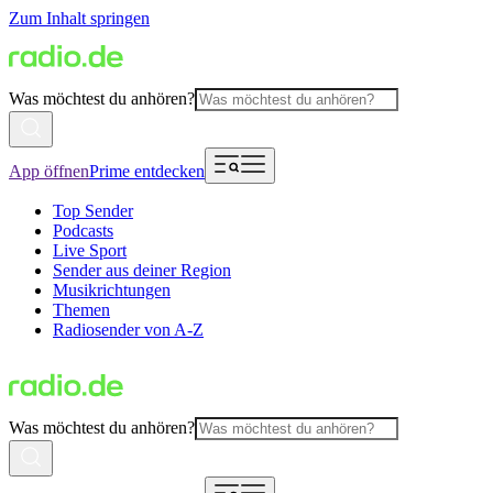
Zum Inhalt springen
Was möchtest du anhören?
App öffnen
Prime entdecken
Top Sender
Podcasts
Live Sport
Sender aus deiner Region
Musikrichtungen
Themen
Radiosender von A-Z
Was möchtest du anhören?