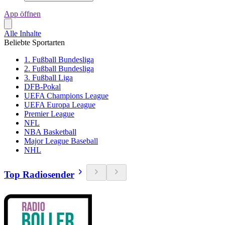
App öffnen
Alle Inhalte
Beliebte Sportarten
1. Fußball Bundesliga
2. Fußball Bundesliga
3. Fußball Liga
DFB-Pokal
UEFA Champions League
UEFA Europa League
Premier League
NFL
NBA Basketball
Major League Baseball
NHL
Top Radiosender