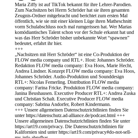
Maria Ziffy ist auf TikTok bekannt für ihre Lehrer-Parodien.
Zum Nachsitzen bei Herrn Schröder hat sie ihren gesamten
Zeugnis-Ordner mitgebracht und berichtet zum ersten Mal
öffentlich, wie sie mit einer kleinen Lüge ihren Matheschnitt
vorm Schulabschluss noch mal rumgerissen hat. Wer Marias
komödiantisches Talent schon vor der Schule erkannt hat und
was das Herr Schröder bisher unbekannte Wort “spawnen”
bedeutet, erfahrt ihr hier.
+++
„Nachsitzen mit Herr Schröder“ ist eine Co-Produktion der
FLOW media company und RTL+. Host: Johannes Schröder.
Redaktion FLOW media company: Eva Hoos, Marie Hecht,
Andrea Lindner. Konzept FLOW media company: Eva Hoos,
Johannes Schröder. Audio-Produktion und Sounddesign
RTL+: Nicolas Femerling. Distribution FLOW media
company: Farina Fricke. Produktion FLOW media company:
Janina Beushausen. Executive Producer RTL+: Andrea Zuska
und Christian Schalt. Executive Producer FLOW media
company: Sabrina Andorfer, Robert Kindermann.
+++ Unsere allgemeinen Datenschutzrichtlinien finden Sie
unter https://datenschutz.ad-alliance.de/podcast.html +++
Unsere allgemeinen Datenschutzrichtlinien finden Sie unter
https://art19.com/privacy. Die Datenschutzrichtlinien für
Kalifornien sind unter https://art19.com/privacy#do-not-sell-
my-info abrufbar.