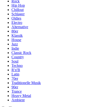
Rock
Hip Hop
Chillout
Schlager
Oldies
Electro
Alternative
80er
Klassik
House
Jazz
Indie
Classic Rock
Country
Soul
Techno
R'n'B
Latin
70er
Traditionelle Musik
90er
Trance
Heavy Metal
Ambient