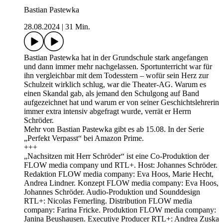
Bastian Pastewka
28.08.2024
|
31 Min.
Bastian Pastewka hat in der Grundschule stark angefangen
und dann immer mehr nachgelassen. Sportunterricht war für
ihn vergleichbar mit dem Todesstern – wofür sein Herz zur
Schulzeit wirklich schlug, war die Theater-AG. Warum es
einen Skandal gab, als jemand den Schulgong auf Band
aufgezeichnet hat und warum er von seiner Geschichtslehrerin
immer extra intensiv abgefragt wurde, verrät er Herrn
Schröder.
Mehr von Bastian Pastewka gibt es ab 15.08. In der Serie
„Perfekt Verpasst“ bei Amazon Prime.
+++
„Nachsitzen mit Herr Schröder“ ist eine Co-Produktion der
FLOW media company und RTL+. Host: Johannes Schröder.
Redaktion FLOW media company: Eva Hoos, Marie Hecht,
Andrea Lindner. Konzept FLOW media company: Eva Hoos,
Johannes Schröder. Audio-Produktion und Sounddesign
RTL+: Nicolas Femerling. Distribution FLOW media
company: Farina Fricke. Produktion FLOW media company:
Janina Beushausen. Executive Producer RTL+: Andrea Zuska