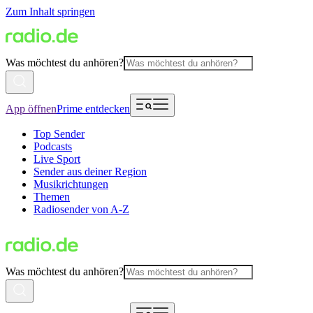
Zum Inhalt springen
Was möchtest du anhören?
App öffnen
Prime entdecken
Top Sender
Podcasts
Live Sport
Sender aus deiner Region
Musikrichtungen
Themen
Radiosender von A-Z
Was möchtest du anhören?