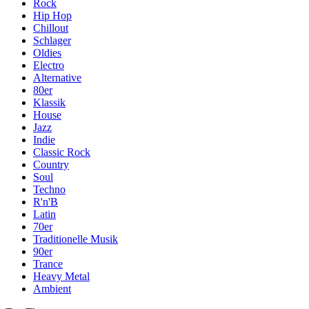
Rock
Hip Hop
Chillout
Schlager
Oldies
Electro
Alternative
80er
Klassik
House
Jazz
Indie
Classic Rock
Country
Soul
Techno
R'n'B
Latin
70er
Traditionelle Musik
90er
Trance
Heavy Metal
Ambient