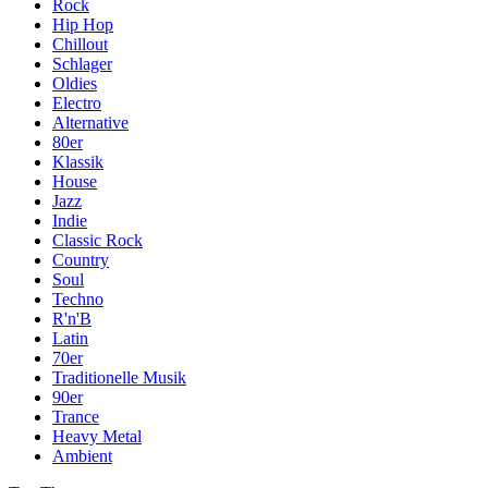
Rock
Hip Hop
Chillout
Schlager
Oldies
Electro
Alternative
80er
Klassik
House
Jazz
Indie
Classic Rock
Country
Soul
Techno
R'n'B
Latin
70er
Traditionelle Musik
90er
Trance
Heavy Metal
Ambient