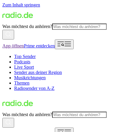
Zum Inhalt springen
Was möchtest du anhören?
App öffnen
Prime entdecken
Top Sender
Podcasts
Live Sport
Sender aus deiner Region
Musikrichtungen
Themen
Radiosender von A-Z
Was möchtest du anhören?