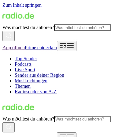
Zum Inhalt springen
Was möchtest du anhören?
App öffnen
Prime entdecken
Top Sender
Podcasts
Live Sport
Sender aus deiner Region
Musikrichtungen
Themen
Radiosender von A-Z
Was möchtest du anhören?