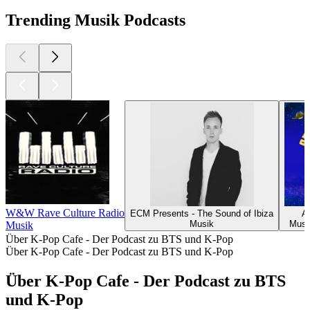
Trending Musik Podcasts
W&W Rave Culture Radio
ECM Presents - The Sound of Ibiza
A
Musik
Musi
Musik
Über K-Pop Cafe - Der Podcast zu BTS und K-Pop
Über K-Pop Cafe - Der Podcast zu BTS und K-Pop
Über K-Pop Cafe - Der Podcast zu BTS
und K-Pop