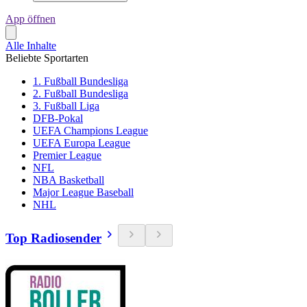
App öffnen
Alle Inhalte
Beliebte Sportarten
1. Fußball Bundesliga
2. Fußball Bundesliga
3. Fußball Liga
DFB-Pokal
UEFA Champions League
UEFA Europa League
Premier League
NFL
NBA Basketball
Major League Baseball
NHL
Top Radiosender