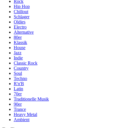
Rock
Hip Hop
Chillout
Schlager
Oldies
Electro
Alternative
80er
Klassik
House
Jazz
Indie
Classic Rock
Country
Soul
Techno
R'n'B
Latin
70er
Traditionelle Musik
90er
Trance
Heavy Metal
Ambient