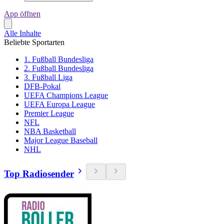
App öffnen
Alle Inhalte
Beliebte Sportarten
1. Fußball Bundesliga
2. Fußball Bundesliga
3. Fußball Liga
DFB-Pokal
UEFA Champions League
UEFA Europa League
Premier League
NFL
NBA Basketball
Major League Baseball
NHL
Top Radiosender