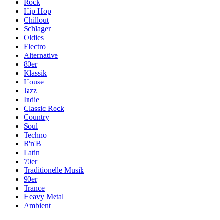
Rock
Hip Hop
Chillout
Schlager
Oldies
Electro
Alternative
80er
Klassik
House
Jazz
Indie
Classic Rock
Country
Soul
Techno
R'n'B
Latin
70er
Traditionelle Musik
90er
Trance
Heavy Metal
Ambient