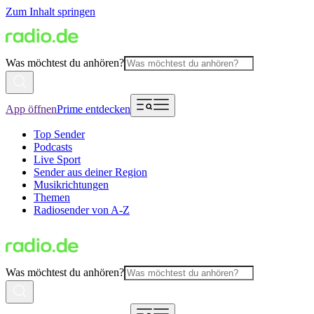
Zum Inhalt springen
Was möchtest du anhören?
App öffnen
Prime entdecken
Top Sender
Podcasts
Live Sport
Sender aus deiner Region
Musikrichtungen
Themen
Radiosender von A-Z
Was möchtest du anhören?