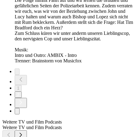
Die Folge nimmt Fahrt auf und wir lernen die brutalen und
gefährlichen Seiten der Polizeiarbeit kennen. Zudem verraten
wir euch, was wir von der Beziehung zwischen John und
Lucy halten und warum auch Bishop und Lopez sich nicht
mit Rum bekleckern. Außerdem stellt sich die Frage: Hat Tim
Bradford doch ein Herz?
Zum Schluss küren wir unter anderm unseren Lieblingscop,
den nervigsten Cop und unser Lieblingszitat.
Musik:
Intro und Outro: AMBIX - Intro
Trenner: Brainstorm von ⁠Musicfox⁠
1
2
Weitere TV und Film Podcasts
Weitere TV und Film Podcasts