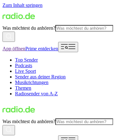
Zum Inhalt springen
Was möchtest du anhören?
App öffnen
Prime entdecken
Top Sender
Podcasts
Live Sport
Sender aus deiner Region
Musikrichtungen
Themen
Radiosender von A-Z
Was möchtest du anhören?