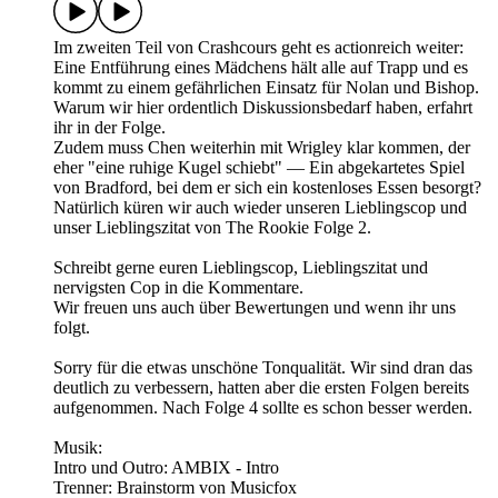
Im zweiten Teil von Crashcours geht es actionreich weiter:
Eine Entführung eines Mädchens hält alle auf Trapp und es
kommt zu einem gefährlichen Einsatz für Nolan und Bishop.
Warum wir hier ordentlich Diskussionsbedarf haben, erfahrt
ihr in der Folge.
Zudem muss Chen weiterhin mit Wrigley klar kommen, der
eher "eine ruhige Kugel schiebt" — Ein abgekartetes Spiel
von Bradford, bei dem er sich ein kostenloses Essen besorgt?
Natürlich küren wir auch wieder unseren Lieblingscop und
unser Lieblingszitat von The Rookie Folge 2.
Schreibt gerne euren Lieblingscop, Lieblingszitat und
nervigsten Cop in die Kommentare.
Wir freuen uns auch über Bewertungen und wenn ihr uns
folgt.
Sorry für die etwas unschöne Tonqualität. Wir sind dran das
deutlich zu verbessern, hatten aber die ersten Folgen bereits
aufgenommen. Nach Folge 4 sollte es schon besser werden.
Musik:
Intro und Outro: AMBIX - Intro
Trenner: Brainstorm von ⁠⁠⁠Musicfox⁠⁠⁠