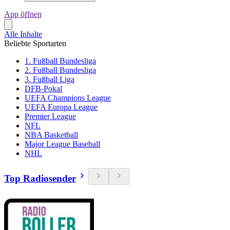
App öffnen
Alle Inhalte
Beliebte Sportarten
1. Fußball Bundesliga
2. Fußball Bundesliga
3. Fußball Liga
DFB-Pokal
UEFA Champions League
UEFA Europa League
Premier League
NFL
NBA Basketball
Major League Baseball
NHL
Top Radiosender