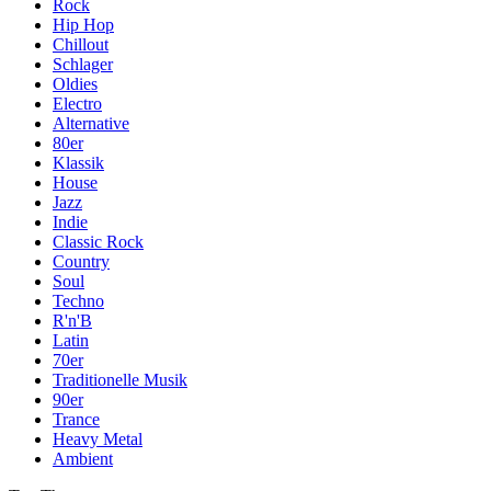
Rock
Hip Hop
Chillout
Schlager
Oldies
Electro
Alternative
80er
Klassik
House
Jazz
Indie
Classic Rock
Country
Soul
Techno
R'n'B
Latin
70er
Traditionelle Musik
90er
Trance
Heavy Metal
Ambient