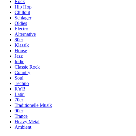
Rock
Hip Hop
Chillout
Schlager
Oldies
Electro
Alternative
80er
Klassik
House
Jazz
Indie
Classic Rock
Country
Soul
Techno
R'n'B
Latin
70er
Traditionelle Musik
90er
Trance
Heavy Metal
Ambient