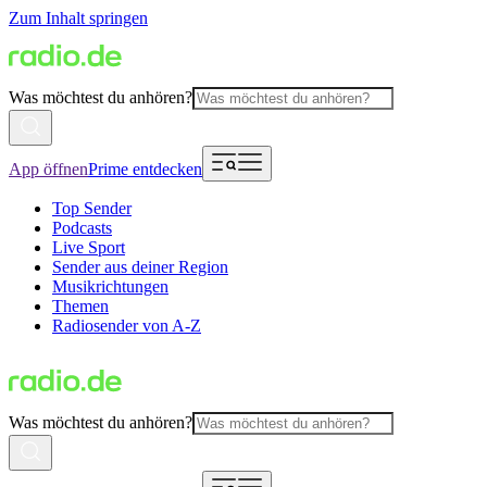
Zum Inhalt springen
Was möchtest du anhören?
App öffnen
Prime entdecken
Top Sender
Podcasts
Live Sport
Sender aus deiner Region
Musikrichtungen
Themen
Radiosender von A-Z
Was möchtest du anhören?