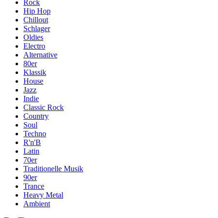
Rock
Hip Hop
Chillout
Schlager
Oldies
Electro
Alternative
80er
Klassik
House
Jazz
Indie
Classic Rock
Country
Soul
Techno
R'n'B
Latin
70er
Traditionelle Musik
90er
Trance
Heavy Metal
Ambient