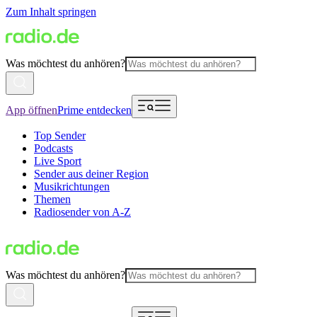
Zum Inhalt springen
Was möchtest du anhören?
App öffnen
Prime entdecken
Top Sender
Podcasts
Live Sport
Sender aus deiner Region
Musikrichtungen
Themen
Radiosender von A-Z
Was möchtest du anhören?