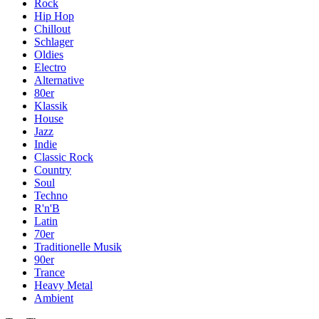
Rock
Hip Hop
Chillout
Schlager
Oldies
Electro
Alternative
80er
Klassik
House
Jazz
Indie
Classic Rock
Country
Soul
Techno
R'n'B
Latin
70er
Traditionelle Musik
90er
Trance
Heavy Metal
Ambient