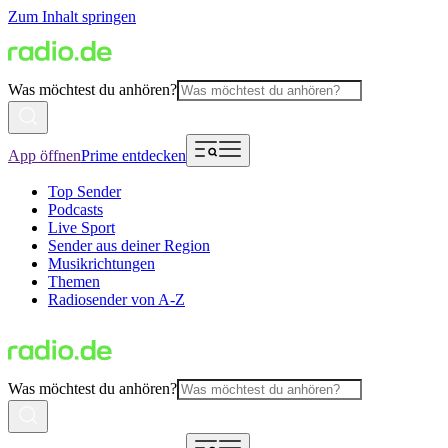
Zum Inhalt springen
Was möchtest du anhören?
App öffnen
Prime entdecken
Top Sender
Podcasts
Live Sport
Sender aus deiner Region
Musikrichtungen
Themen
Radiosender von A-Z
Was möchtest du anhören?