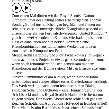
15.06.2026
|
8 Min.
Zum ersten Mal dürfen wir das Royal Scottish National
Orchestra unter der Leitung seines Chefdirigenten Thomas
Søndergård bei uns im Rheingau begrüßen und freuen uns
sehr, dass es seine unvergleichliche Klangkultur passend zu
unserem diesjährigen Festivalschwerpunkt „United Kingdom“
gleich an zwei Abenden im Kurhaus Wiesbaden präsentiert!
Dass es dabei auch noch in beiden Konzerten eine
Klangkombination aus fulminanten Werken der großen
romantischen Komponisten Felix
Mendelssohn Bartholdy und Pjotr Tschaikowsky im Gepäck
hat, macht dieses Projekt zu etwas ganz Besonderem – zumal,
wenn solch renommierte Solisten gemeinsam mit dem
Klangkörper auf der Bühne stehen: Mit Jan Lisiecki sitzt einer
unserer
liebsten Stammkünstler am Klavier, wenn Mendelssohns
farbenfrohes und vielgestaltiges erstes Klavierkonzert erklingt.
Das Werk verlangt nach einem fein austarierten Dialog
zwischen Solist und Orchester – eine Herausforderung, der
sich Lisiecki und das Royal Scottish National Orchestra nur
zu gern stellen. Der zweite Abend steht schließlich ganz im
Zeichen Schottlands: Auf Schloss Holyrood in Edinburgh ließ
Felix Mendelssohn Bartholdy sich zu seiner „Schottischen“