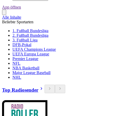
App öffnen
Alle Inhalte
Beliebte Sportarten
1. Fußball Bundesliga
2. Fußball Bundesliga
3. Fußball Liga
DFB-Pokal
UEFA Champions League
UEFA Europa League
Premier League
NFL
NBA Basketball
Major League Baseball
NHL
Top Radiosender