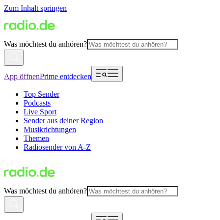
Zum Inhalt springen
Was möchtest du anhören?
App öffnen
Prime entdecken
Top Sender
Podcasts
Live Sport
Sender aus deiner Region
Musikrichtungen
Themen
Radiosender von A-Z
Was möchtest du anhören?