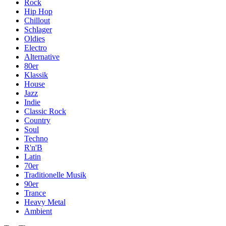
Rock
Hip Hop
Chillout
Schlager
Oldies
Electro
Alternative
80er
Klassik
House
Jazz
Indie
Classic Rock
Country
Soul
Techno
R'n'B
Latin
70er
Traditionelle Musik
90er
Trance
Heavy Metal
Ambient