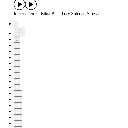
Intervienen: Cristina Bastidas y Soledad Stoessel
1
2
3
4
5
6
7
8
9
10
11
20
27
28
29