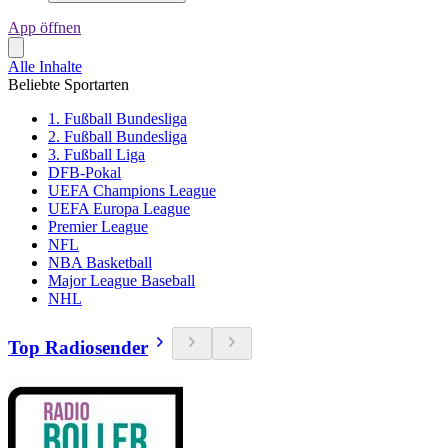
App öffnen
Alle Inhalte
Beliebte Sportarten
1. Fußball Bundesliga
2. Fußball Bundesliga
3. Fußball Liga
DFB-Pokal
UEFA Champions League
UEFA Europa League
Premier League
NFL
NBA Basketball
Major League Baseball
NHL
Top Radiosender