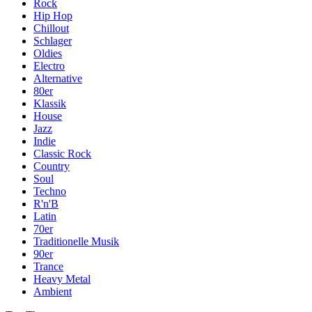
Rock
Hip Hop
Chillout
Schlager
Oldies
Electro
Alternative
80er
Klassik
House
Jazz
Indie
Classic Rock
Country
Soul
Techno
R'n'B
Latin
70er
Traditionelle Musik
90er
Trance
Heavy Metal
Ambient