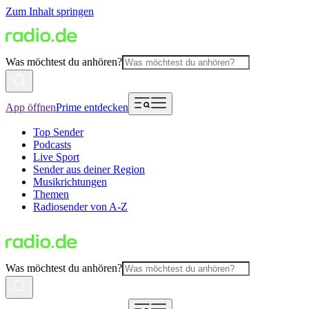
Zum Inhalt springen
Was möchtest du anhören?
App öffnen
Prime entdecken
Top Sender
Podcasts
Live Sport
Sender aus deiner Region
Musikrichtungen
Themen
Radiosender von A-Z
Was möchtest du anhören?