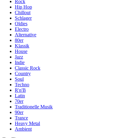
Rock
Hip Hop
Chillout
Schlager
Oldies
Electro
Alternative
80er
Klassik
House
Jazz
Indie
Classic Rock
Country
Soul
Techno
R'n'B
Latin
70er
Traditionelle Musik
90er
Trance
Heavy Metal
Ambient