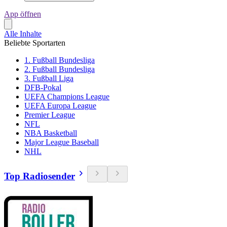
App öffnen
Alle Inhalte
Beliebte Sportarten
1. Fußball Bundesliga
2. Fußball Bundesliga
3. Fußball Liga
DFB-Pokal
UEFA Champions League
UEFA Europa League
Premier League
NFL
NBA Basketball
Major League Baseball
NHL
Top Radiosender