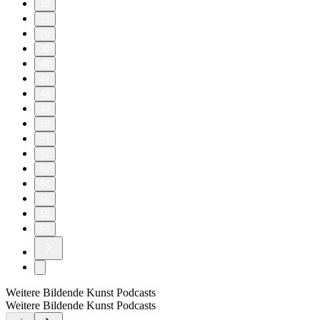
10
11
20
30
40
47
48
49
50
51
52
53
54
55
56
57
Weitere Bildende Kunst Podcasts
Weitere Bildende Kunst Podcasts