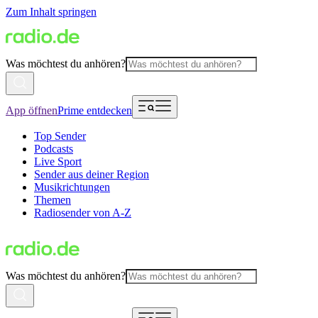
Zum Inhalt springen
Was möchtest du anhören?
App öffnen
Prime entdecken
Top Sender
Podcasts
Live Sport
Sender aus deiner Region
Musikrichtungen
Themen
Radiosender von A-Z
Was möchtest du anhören?