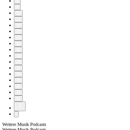
8
9
10
11
20
30
32
33
34
35
36
37
38
39
40
41
42
Weitere Musik Podcasts
Weitere Musik Podcasts