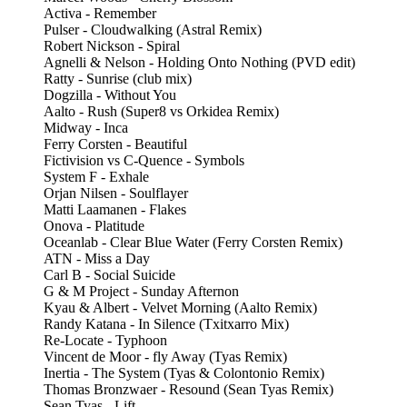
Activa - Remember
Pulser - Cloudwalking (Astral Remix)
Robert Nickson - Spiral
Agnelli & Nelson - Holding Onto Nothing (PVD edit)
Ratty - Sunrise (club mix)
Dogzilla - Without You
Aalto - Rush (Super8 vs Orkidea Remix)
Midway - Inca
Ferry Corsten - Beautiful
Fictivision vs C-Quence - Symbols
System F - Exhale
Orjan Nilsen - Soulflayer
Matti Laamanen - Flakes
Onova - Platitude
Oceanlab - Clear Blue Water (Ferry Corsten Remix)
ATN - Miss a Day
Carl B - Social Suicide
G & M Project - Sunday Afternon
Kyau & Albert - Velvet Morning (Aalto Remix)
Randy Katana - In Silence (Txitxarro Mix)
Re-Locate - Typhoon
Vincent de Moor - fly Away (Tyas Remix)
Inertia - The System (Tyas & Colontonio Remix)
Thomas Bronzwaer - Resound (Sean Tyas Remix)
Sean Tyas - Lift