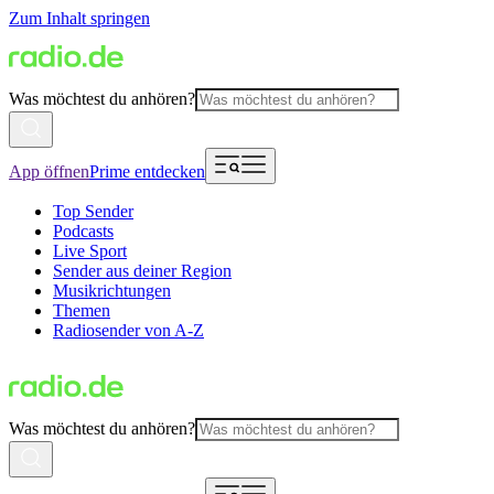
Zum Inhalt springen
Was möchtest du anhören?
App öffnen
Prime entdecken
Top Sender
Podcasts
Live Sport
Sender aus deiner Region
Musikrichtungen
Themen
Radiosender von A-Z
Was möchtest du anhören?