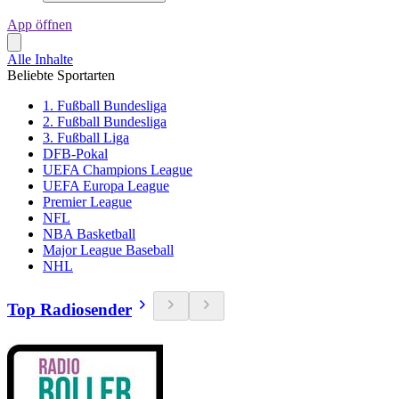
App öffnen
Alle Inhalte
Beliebte Sportarten
1. Fußball Bundesliga
2. Fußball Bundesliga
3. Fußball Liga
DFB-Pokal
UEFA Champions League
UEFA Europa League
Premier League
NFL
NBA Basketball
Major League Baseball
NHL
Top Radiosender