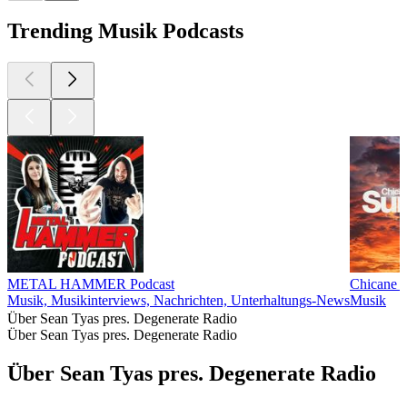
Trending Musik Podcasts
METAL HAMMER Podcast
Chicane P
Musik, Musikinterviews, Nachrichten, Unterhaltungs-News
Musik
Über Sean Tyas pres. Degenerate Radio
Über Sean Tyas pres. Degenerate Radio
Über Sean Tyas pres. Degenerate Radio