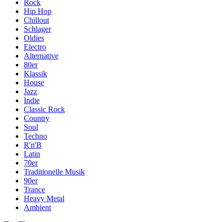
Rock
Hip Hop
Chillout
Schlager
Oldies
Electro
Alternative
80er
Klassik
House
Jazz
Indie
Classic Rock
Country
Soul
Techno
R'n'B
Latin
70er
Traditionelle Musik
90er
Trance
Heavy Metal
Ambient