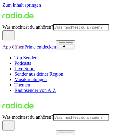
Zum Inhalt springen
Was möchtest du anhören?
App öffnen
Prime entdecken
Top Sender
Podcasts
Live Sport
Sender aus deiner Region
Musikrichtungen
Themen
Radiosender von A-Z
Was möchtest du anhören?