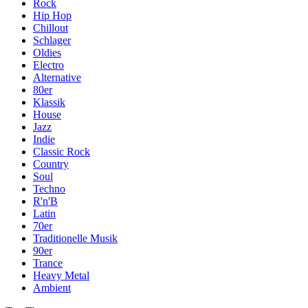
Rock
Hip Hop
Chillout
Schlager
Oldies
Electro
Alternative
80er
Klassik
House
Jazz
Indie
Classic Rock
Country
Soul
Techno
R'n'B
Latin
70er
Traditionelle Musik
90er
Trance
Heavy Metal
Ambient