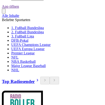
App öffnen
Alle Inhalte
Beliebte Sportarten
1. Fußball Bundesliga
2. Fußball Bundesliga
3. Fußball Liga
DFB-Pokal
UEFA Champions League
UEFA Europa League
Premier League
NFL
NBA Basketball
Major League Baseball
NHL
Top Radiosender