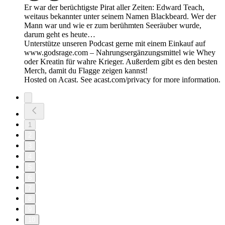
Er war der berüchtigste Pirat aller Zeiten: Edward Teach,
weitaus bekannter unter seinem Namen Blackbeard. Wer der
Mann war und wie er zum berühmten Seeräuber wurde,
darum geht es heute…
Unterstütze unseren Podcast gerne mit einem Einkauf auf
www.godsrage.com – Nahrungsergänzungsmittel wie Whey
oder Kreatin für wahre Krieger. Außerdem gibt es den besten
Merch, damit du Flagge zeigen kannst!
Hosted on Acast. See acast.com/privacy for more information.
1
2
3
4
5
6
7
8
9
10