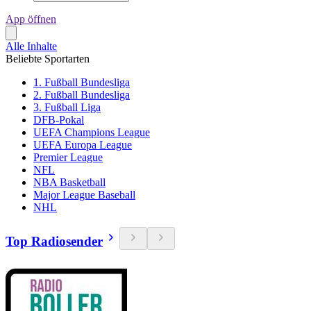
App öffnen
Alle Inhalte
Beliebte Sportarten
1. Fußball Bundesliga
2. Fußball Bundesliga
3. Fußball Liga
DFB-Pokal
UEFA Champions League
UEFA Europa League
Premier League
NFL
NBA Basketball
Major League Baseball
NHL
Top Radiosender