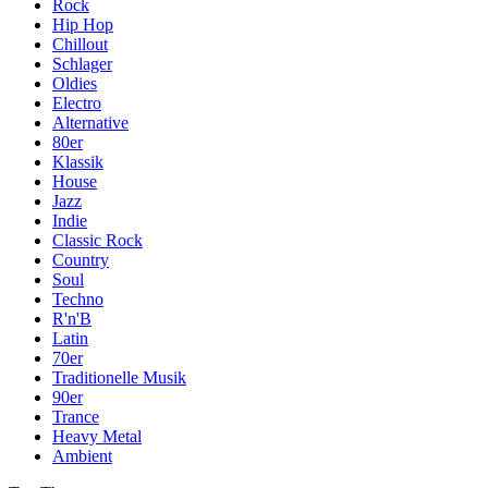
Rock
Hip Hop
Chillout
Schlager
Oldies
Electro
Alternative
80er
Klassik
House
Jazz
Indie
Classic Rock
Country
Soul
Techno
R'n'B
Latin
70er
Traditionelle Musik
90er
Trance
Heavy Metal
Ambient