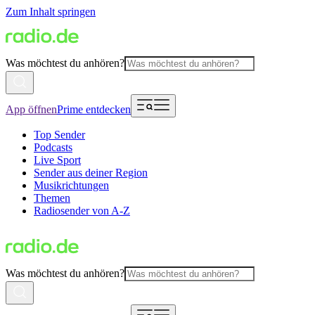
Zum Inhalt springen
Was möchtest du anhören?
App öffnen
Prime entdecken
Top Sender
Podcasts
Live Sport
Sender aus deiner Region
Musikrichtungen
Themen
Radiosender von A-Z
Was möchtest du anhören?