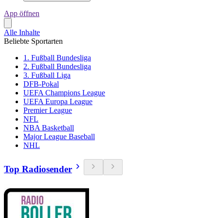
App öffnen
Alle Inhalte
Beliebte Sportarten
1. Fußball Bundesliga
2. Fußball Bundesliga
3. Fußball Liga
DFB-Pokal
UEFA Champions League
UEFA Europa League
Premier League
NFL
NBA Basketball
Major League Baseball
NHL
Top Radiosender