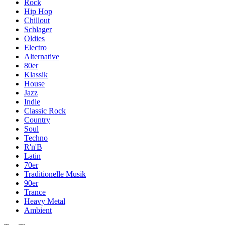
Rock
Hip Hop
Chillout
Schlager
Oldies
Electro
Alternative
80er
Klassik
House
Jazz
Indie
Classic Rock
Country
Soul
Techno
R'n'B
Latin
70er
Traditionelle Musik
90er
Trance
Heavy Metal
Ambient