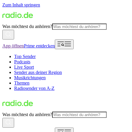
Zum Inhalt springen
Was möchtest du anhören?
App öffnen
Prime entdecken
Top Sender
Podcasts
Live Sport
Sender aus deiner Region
Musikrichtungen
Themen
Radiosender von A-Z
Was möchtest du anhören?