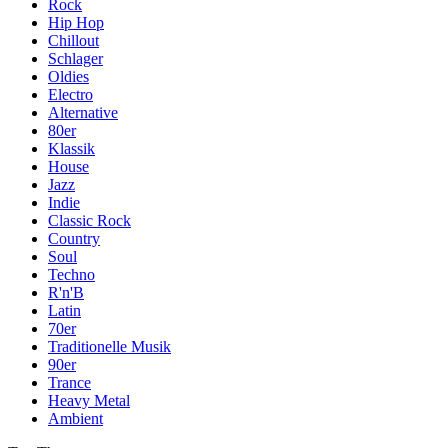
Rock
Hip Hop
Chillout
Schlager
Oldies
Electro
Alternative
80er
Klassik
House
Jazz
Indie
Classic Rock
Country
Soul
Techno
R'n'B
Latin
70er
Traditionelle Musik
90er
Trance
Heavy Metal
Ambient