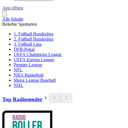
App öffnen
Alle Inhalte
Beliebte Sportarten
1. Fußball Bundesliga
2. Fußball Bundesliga
3. Fußball Liga
DFB-Pokal
UEFA Champions League
UEFA Europa League
Premier League
NFL
NBA Basketball
Major League Baseball
NHL
Top Radiosender