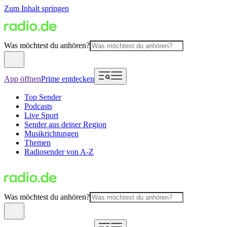
Zum Inhalt springen
Was möchtest du anhören?
App öffnen
Prime entdecken
Top Sender
Podcasts
Live Sport
Sender aus deiner Region
Musikrichtungen
Themen
Radiosender von A-Z
Was möchtest du anhören?