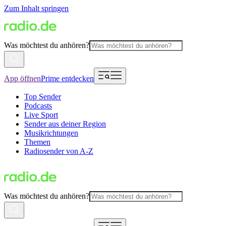
Zum Inhalt springen
Was möchtest du anhören?
App öffnen
Prime entdecken
Top Sender
Podcasts
Live Sport
Sender aus deiner Region
Musikrichtungen
Themen
Radiosender von A-Z
Was möchtest du anhören?