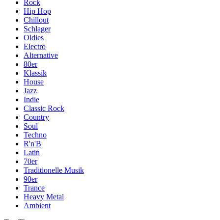
Rock
Hip Hop
Chillout
Schlager
Oldies
Electro
Alternative
80er
Klassik
House
Jazz
Indie
Classic Rock
Country
Soul
Techno
R'n'B
Latin
70er
Traditionelle Musik
90er
Trance
Heavy Metal
Ambient