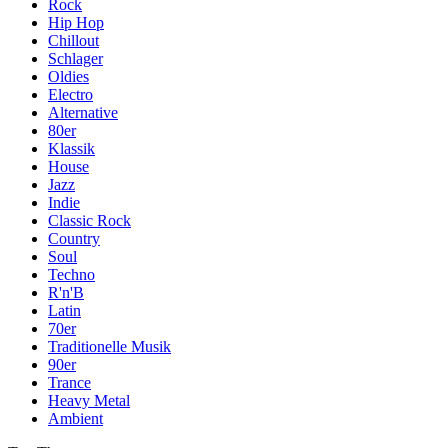
Rock
Hip Hop
Chillout
Schlager
Oldies
Electro
Alternative
80er
Klassik
House
Jazz
Indie
Classic Rock
Country
Soul
Techno
R'n'B
Latin
70er
Traditionelle Musik
90er
Trance
Heavy Metal
Ambient