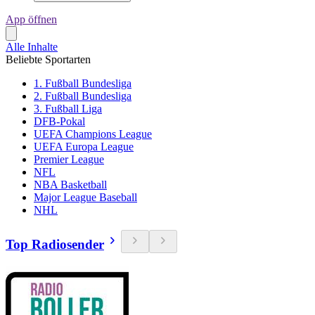
App öffnen
Alle Inhalte
Beliebte Sportarten
1. Fußball Bundesliga
2. Fußball Bundesliga
3. Fußball Liga
DFB-Pokal
UEFA Champions League
UEFA Europa League
Premier League
NFL
NBA Basketball
Major League Baseball
NHL
Top Radiosender