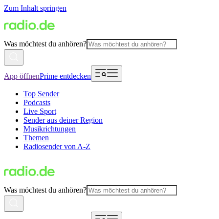
Zum Inhalt springen
Was möchtest du anhören?
App öffnen
Prime entdecken
Top Sender
Podcasts
Live Sport
Sender aus deiner Region
Musikrichtungen
Themen
Radiosender von A-Z
Was möchtest du anhören?