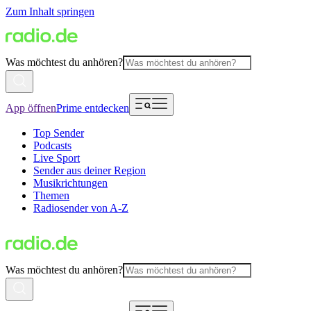
Zum Inhalt springen
Was möchtest du anhören?
App öffnen
Prime entdecken
Top Sender
Podcasts
Live Sport
Sender aus deiner Region
Musikrichtungen
Themen
Radiosender von A-Z
Was möchtest du anhören?