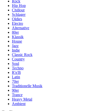
Rock
Hip Hop
Chillout
Schlager
Oldies
Electro
Alternative
80er
Klassik
House
Jazz
Indie
Classic Rock
Country
Soul
Techno
R'n'B
Latin
70er
Traditionelle Musik
90er
Trance
Heavy Metal
Ambient