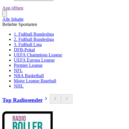
App öffnen
Alle Inhalte
Beliebte Sportarten
1. Fußball Bundesliga
2. Fußball Bundesliga
3. Fußball Liga
DFB-Pokal
UEFA Champions League
UEFA Europa League
Premier League
NFL
NBA Basketball
Major League Baseball
NHL
Top Radiosender