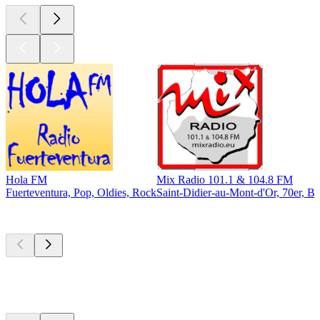
Hola FM
Mix Radio 101.1 & 104.8 FM
Fuerteventura, Pop, Oldies, Rock
Saint-Didier-au-Mont-d'Or, 70er, Bal
Top
Podcasts
Top
Podcasts
Top
Podcasts