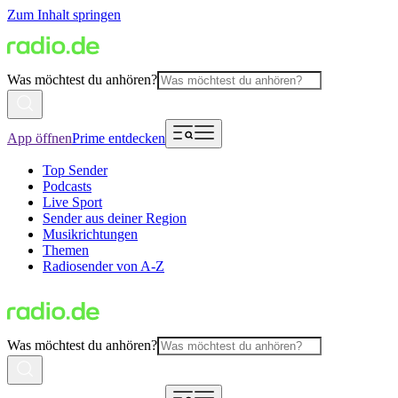
Zum Inhalt springen
Was möchtest du anhören?
App öffnen
Prime entdecken
Top Sender
Podcasts
Live Sport
Sender aus deiner Region
Musikrichtungen
Themen
Radiosender von A-Z
Was möchtest du anhören?