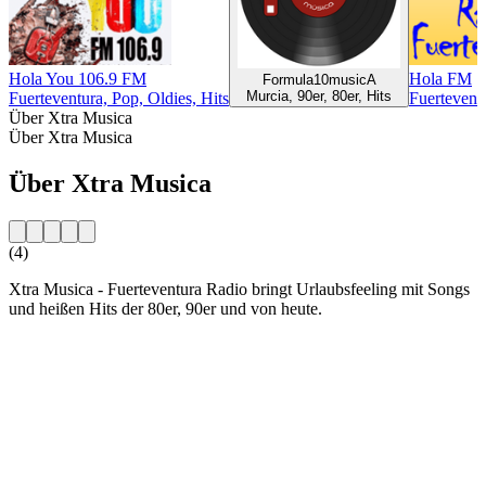
Hola You 106.9 FM
Hola FM
Formula10musicA
Murcia, 90er, 80er, Hits
Fuerteventura, Pop, Oldies, Hits
Fuertevent
Über Xtra Musica
Über Xtra Musica
Über Xtra Musica
(4)
Xtra Musica - Fuerteventura Radio bringt Urlaubsfeeling mit Songs
und heißen Hits der 80er, 90er und von heute.
Sender-Website