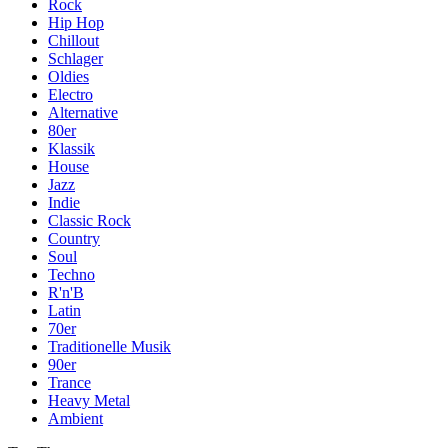
Rock
Hip Hop
Chillout
Schlager
Oldies
Electro
Alternative
80er
Klassik
House
Jazz
Indie
Classic Rock
Country
Soul
Techno
R'n'B
Latin
70er
Traditionelle Musik
90er
Trance
Heavy Metal
Ambient