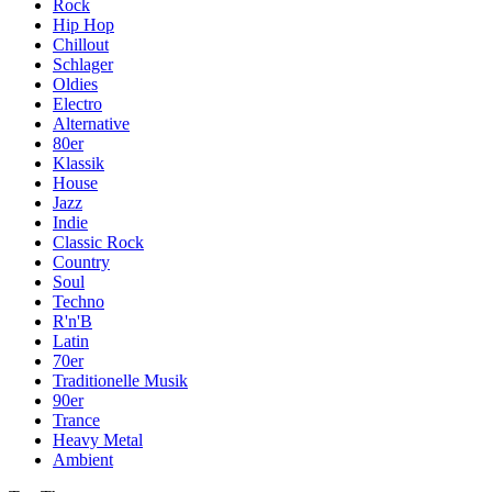
Rock
Hip Hop
Chillout
Schlager
Oldies
Electro
Alternative
80er
Klassik
House
Jazz
Indie
Classic Rock
Country
Soul
Techno
R'n'B
Latin
70er
Traditionelle Musik
90er
Trance
Heavy Metal
Ambient