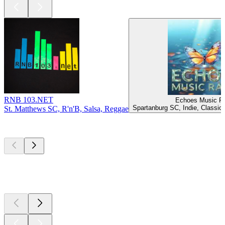
RNB 103.NET
Echoes Music R
Spartanburg SC, Indie, Classic
St. Matthews SC, R'n'B, Salsa, Reggae
Top
Podcasts
Top
Podcasts
Top
Podcasts