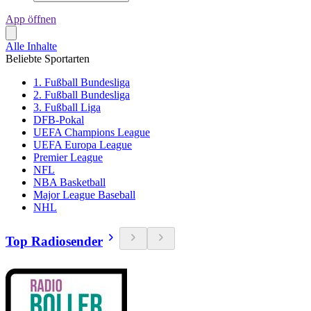
App öffnen
Alle Inhalte
Beliebte Sportarten
1. Fußball Bundesliga
2. Fußball Bundesliga
3. Fußball Liga
DFB-Pokal
UEFA Champions League
UEFA Europa League
Premier League
NFL
NBA Basketball
Major League Baseball
NHL
Top Radiosender