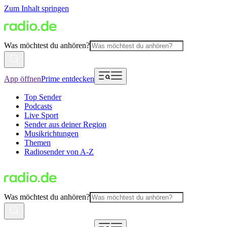
Zum Inhalt springen
Was möchtest du anhören?
App öffnen
Prime entdecken
Top Sender
Podcasts
Live Sport
Sender aus deiner Region
Musikrichtungen
Themen
Radiosender von A-Z
Was möchtest du anhören?